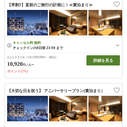
【早割7】直前のご旅行の計画に！≪素泊まり≫
お1人さま1泊（2名1室利用時） (税込)
詳細を見る
10,920
円
／人〜
ポイント(1%)
【大切な日を祝う】 アニバーサリープラン(素泊まり）