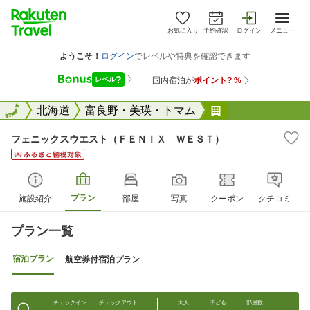
お気に入り
予約確認
ログイン
メニュー
全国
全国
北海道
富良野・美瑛・トマム
フェニックスウ
フェニックスウエスト（ＦＥＮＩＸ ＷＥＳＴ）
プラン
施設紹介
部屋
写真
クーポン
クチコミ
プラン一覧
宿泊プラン
航空券付宿泊プラン
チェックイン
チェックアウト
大人
子ども
部屋数