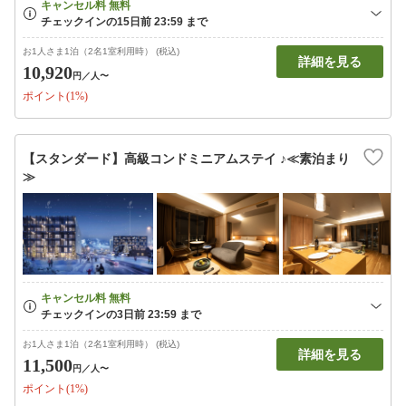
お1人さま1泊（2名1室利用時） (税込)
詳細を見る
10,920
円
／人〜
ポイント(1%)
【スタンダード】高級コンドミニアムステイ ♪≪素泊まり
≫
お1人さま1泊（2名1室利用時） (税込)
詳細を見る
11,500
円
／人〜
ポイント(1%)