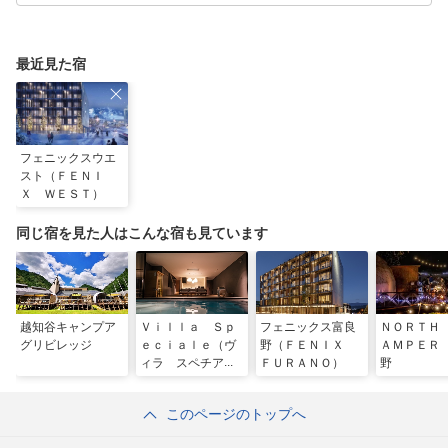
最近見た宿
フェニックスウエ
スト（ＦＥＮＩ
Ｘ ＷＥＳＴ）
同じ宿を見た人はこんな宿も見ています
越知谷キャンプア
Ｖｉｌｌａ Ｓｐ
フェニックス富良
ＮＯＲＴＨ
グリビレッジ
ｅｃｉａｌｅ（ヴ
野（ＦＥＮＩＸ
ＡＭＰＥＲ
ィラ スペチアー
ＦＵＲＡＮＯ）
野
レ）
このページのトップへ