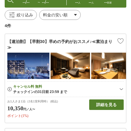
--/--
--/--
--
--
--
〜
人
人
部屋
絞り込み
4件
【連泊割】【早割30】早めの予約がおススメ♪≪素泊まり
≫
お1人さま1泊（2名1室利用時） (税込)
詳細を見る
10,350
円
／人〜
ポイント(1%)