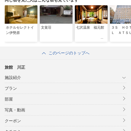
ホテルセレクトイ
文覚荘
七沢温泉 福元館
３Ｓ ＨＯ
ン伊勢原
Ｌ ＡＴＳ
このページのトップへ
旅館 川正
施設紹介
プラン
部屋
写真・動画
クーポン