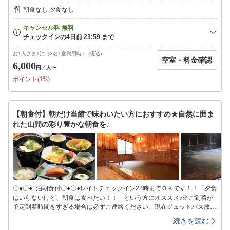
コースでプレイしてみてはいかがでしょうか？春にはやわらかい陽光にき
朝食なし 夕食なし
らめく水面、夏には新緑、秋の紅葉、冬には満天の星空・・・鳥のさえず
りが耳を澄ませば聞こえてきます♪四季折々の心から癒されるひとときを
ジェットバスのお風呂に浸かりながら味わってください☆◆+。・゜*:。
+◆+。・゜*:。+◆+。・゜*:。+◆+。・゜*:。+*…*【大浴場】*…*男女各
1か所ずつのお風呂となります入浴時間：16:00〜25:00/6:00〜9:00シャン
お1人さま1泊（2名1室利用時） (税込)
空室・料金確認
プー、リンス、ボディーソープ、ドライヤーをご用意しております*…
6,000
円
／人〜
*【客室】*…*お客様の人数に合わせてご案内。・8畳(トイレ無し)・10畳
ポイント(1%)
(トイレ付)2タイプのお部屋がございます。※全室喫煙可・Wi-Fi完備*…
*【周辺観光】*…*・八菅神社：当館より車と徒歩で約20分・龍福寺：当
館より車で約5分・勝楽寺：当館より車で約10分・塩川滝：当館より車で
約12分・中津川マス釣り場：当館より車で約10分・服部牧場：当館より
【朝食付】朝だけ当館で味わいたい方におすすめ★自然に囲ま
車で約20分・神奈川県立あいかわ公園：当館より車で約20分・宮ケ瀬ダ
れた山間の彩り豊かな朝食を♪
ム：当館より車で約20分・お越しの際の交通手段をお教えください・ご到
着が予定到着時間を過ぎる場合は必ず連絡をお願いします・当日連絡が取
れる携帯電話番号をお教え下さい
〇●〇●1泊朝食付〇●〇●レイトチェックイン22時までＯＫです！！「夕食
はいらないけど、朝食は食べたい！！」という方にオススメ♪※ご到着が
予定到着時間をすぎる場合は必ずご連絡ください。現在ジェットバス故障
中で復旧の目途が立っておりませんご迷惑をおかけいたしますが、ご了承
続きを読む
ください・‥…━・‥・‥…・‥…━・‥・‥…・‥…━・‥・‥…地産