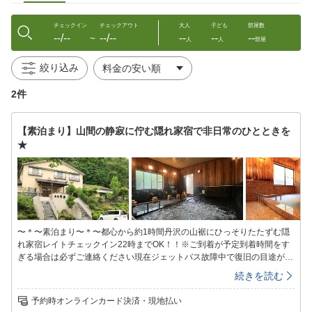
チェックイン
チェックアウト
大人
子ども
部屋数
--/--
--/--
--
--
--
〜
人
人
部屋
絞り込み
2件
【素泊まり】山間の静寂に佇む隠れ家宿で非日常のひとときを
★
〜＊〜素泊まり〜＊〜都心から約1時間丹沢の山裾にひっそりたたずむ隠
れ家宿レイトチェックイン22時までOK！！※ご到着が予定到着時間をす
ぎる場合は必ずご連絡ください現在ジェットバス故障中で復旧の目途が立
っておりませんご迷惑をおかけいたしますが、ご了承ください゜+.——゜
続きを読む
+.——゜+.——゜+.——゜+.——゜+緑と水の豊かな愛川町周辺にはハイキ
ングコースや川遊びスポットがあり季節を問わずファミリーやグループで
予約時オンラインカード決済・現地払い
賑わいます♪また、ゴルフ場も数多くあり、自然に身を委ね、開放感ある