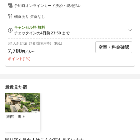
地消の旬の食材を味わえる『旅館川正』四季折々の自然に囲まれた、静か
予約時オンラインカード決済・現地払い
な人情溢れる愛川町心を和ます空間がここにあります。四季折々の心から
癒されるひとときをジェットバスのお風呂に浸かりながら味わってくださ
朝食あり 夕食なし
い☆…。oо○**○оo。…。oо○**○оo。…。oо○**○оo。*…*【朝食一例】
*…*調理長自ら地元食材を厳選し、ふんだんに取り入れた彩り豊かな朝食
をお楽しみください。・焼き魚・玉子焼き・ウィンナー・生野菜サラダ・
湯豆腐・かまぼこ、明太子・山芋・香物・御飯・味噌汁※献立は一例とな
り、季節や仕入れの状況により、予告なく変更となる場合がございます。
お1人さま1泊（2名1室利用時） (税込)
空室・料金確認
*…*【大浴場】*…*男女各1か所ずつのお風呂となっています。入浴時間
7,700
円
／人〜
は、１６：００〜２５：００/６：００〜９：００です。シャンプー、リ
ポイント(1%)
ンス、ボディーソープ、ドライヤーがあります。*…*【客室】*…*お客様
の人数に合わせてご案内。・8畳(トイレ無し)・10畳(トイレ付)2タイプの
お部屋がございます。※全室喫煙可・Wi-Fi完備*…*【周辺観光】*…*・八
菅神社：当館より車と徒歩で約２０分・龍福寺：当館より車で約５分・勝
楽寺：当館より車で約１０分・塩川滝：当館より車で約１２分・中津川マ
最近見た宿
ス釣り場：当館より車で約１０分・服部牧場：当館より車で約２０分・神
奈川県立あいかわ公園：当館より車で約２０分・宮ケ瀬ダム：当館より車
で約２０分・お越しの際の交通手段をお教えください・ご到着が予定到着
時間を過ぎる場合は必ず連絡をお願いします・当日連絡が取れる携帯電話
番号をお教え下さい
旅館 川正
同じ宿を見た人はこんな宿も見ています