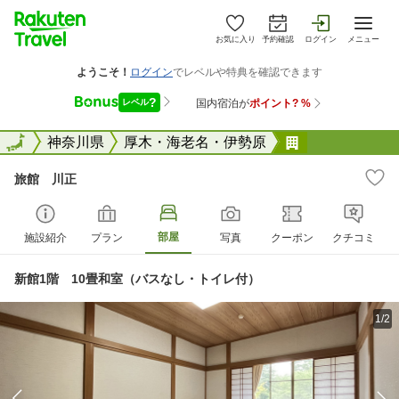
お気に入り
予約確認
ログイン
メニュー
全国
全国
神奈川県
厚木・海老名・伊勢原
旅館 川正
旅館 川正
部屋
施設紹介
プラン
写真
クーポン
クチコミ
新館1階 10畳和室（バスなし・トイレ付）
1/2