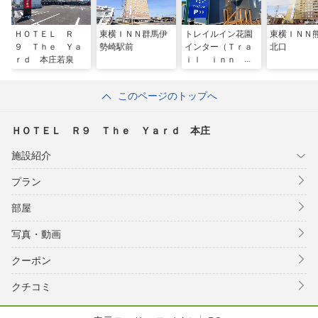
ＨＯＴＥＬ Ｒ
東横ＩＮＮ群馬伊
トレイルイン花園
東横ＩＮＮ
９ Ｔｈｅ Ｙａ
勢崎駅前
インター（Ｔｒａ
北口
ｒｄ 本庄若泉
ｉｌ ｉｎｎ 花
園インター）
このページのトップへ
ＨＯＴＥＬ Ｒ９ Ｔｈｅ Ｙａｒｄ 本庄
施設紹介
プラン
部屋
写真・動画
クーポン
クチコミ