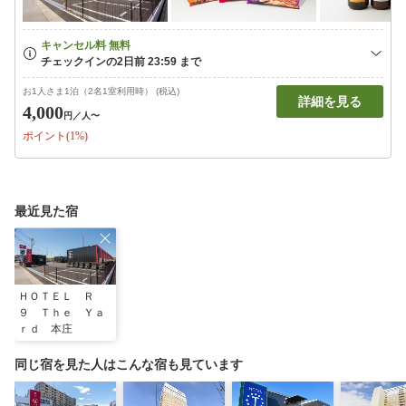
お1人さま1泊（2名1室利用時） (税込)
詳細を見る
4,000
円
／人〜
ポイント(1%)
最近見た宿
ＨＯＴＥＬ Ｒ
９ Ｔｈｅ Ｙａ
ｒｄ 本庄
同じ宿を見た人はこんな宿も見ています