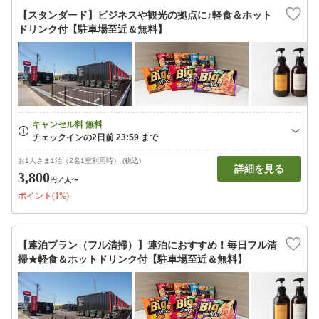
【スタンダード】ビジネスや観光の拠点に♪軽食＆ホット
ドリンク付【駐車場至近＆無料】
お1人さま1泊（2名1室利用時） (税込)
詳細を見る
3,800
円
／人〜
ポイント(1%)
【連泊プラン（フル清掃）】連泊におすすめ！毎日フル清
掃★軽食＆ホットドリンク付【駐車場至近＆無料】