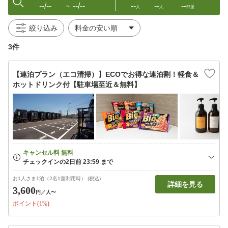
--/--
--/--
--
--
--
〜
人
人
部屋
絞り込み
3件
【連泊プラン（エコ清掃）】ECOでお得な連泊割！軽食＆
ホットドリンク付【駐車場至近＆無料】
お1人さま1泊（2名1室利用時） (税込)
詳細を見る
3,600
円
／人〜
ポイント(1%)