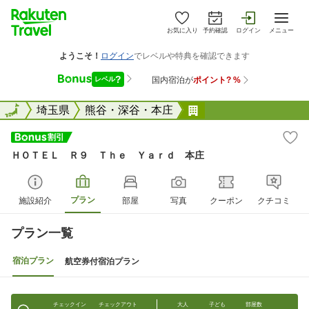
お気に入り
予約確認
ログイン
メニュー
全国
全国
埼玉県
熊谷・深谷・本庄
ＨＯＴＥＬ Ｒ９ 
ＨＯＴＥＬ Ｒ９ Ｔｈｅ Ｙａｒｄ 本庄
プラン
施設紹介
部屋
写真
クーポン
クチコミ
プラン一覧
宿泊プラン
航空券付宿泊プラン
チェックイン
チェックアウト
大人
子ども
部屋数