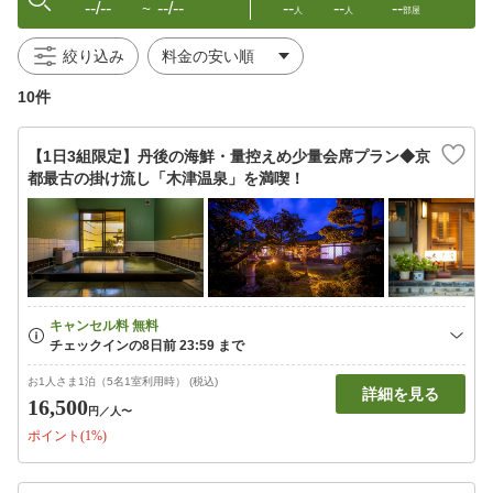
--/--
--/--
--
--
--
〜
人
人
部屋
絞り込み
10件
【1日3組限定】丹後の海鮮・量控えめ少量会席プラン◆京
都最古の掛け流し「木津温泉」を満喫！
お1人さま1泊（5名1室利用時） (税込)
詳細を見る
16,500
円
／人〜
ポイント(1%)