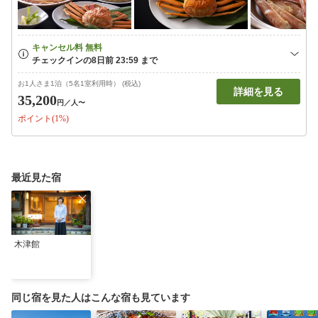
お1人さま1泊（5名1室利用時） (税込)
詳細を見る
35,200
円
／人〜
ポイント(1%)
最近見た宿
木津館
同じ宿を見た人はこんな宿も見ています