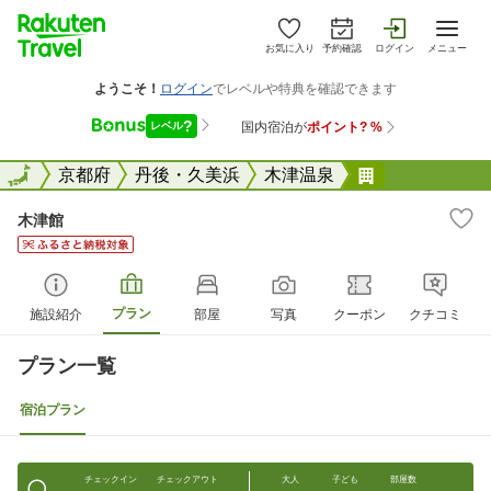
お気に入り
予約確認
ログイン
メニュー
全国
全国
京都府
丹後・久美浜
木津温泉
木津館
木津館
プラン
施設紹介
部屋
写真
クーポン
クチコミ
プラン一覧
宿泊プラン
チェックイン
チェックアウト
大人
子ども
部屋数