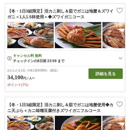
【冬・1日3組限定】活カニ刺し＆茹でガニは地蟹＆ズワイ
ガニ＜1人1.5杯使用＞◆ズワイガニコース
お1人さま1泊（5名1室利用時） (税込)
詳細を見る
34,100
円
／人〜
ポイント(1%)
【冬・1日3組限定】活カニ刺し＆茹でガニは地蟹使用◆カ
ニ天ぷら＋カニ味噌豆腐付きズワイガニフルコース