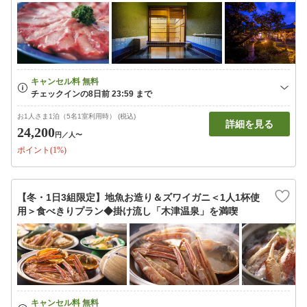
お1人さま1泊（5名1室利用時） (税込)
詳細を見る
24,200
円
／人〜
ポイント(1%)
【冬・1日3組限定】地魚お造り＆ズワイガニ＜1人1杯使
用＞食べきりプラン◆掛け流し「木津温泉」を満喫