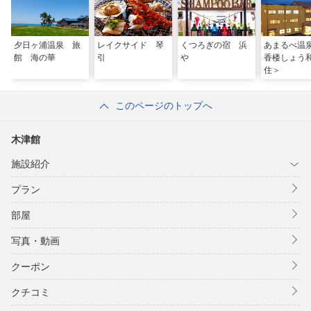
夕日ヶ浦温泉 旅
レイクサイド 琴
くつろぎの宿 浜
あまるべ温
館 海の華
引
や
香楼しょう
住＞
このページのトップへ
木津館
施設紹介
プラン
部屋
写真・動画
クーポン
クチコミ