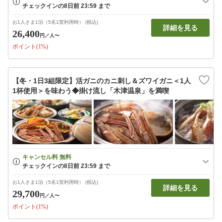
お1人さま1泊（5名1室利用時） (税込)
詳細を見る
26,400
円
／人〜
ポイント(1%)
【冬・1日3組限定】活ガニのカニ刺し＆ズワイガニ＜1人
1杯使用＞を味わう◆掛け流し「木津温泉」を満喫
お1人さま1泊（5名1室利用時） (税込)
詳細を見る
29,700
円
／人〜
ポイント(1%)