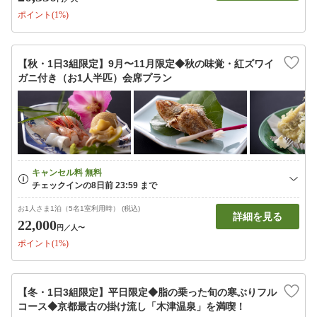
ポイント(1%)
【秋・1日3組限定】9月〜11月限定◆秋の味覚・紅ズワイ
ガニ付き（お1人半匹）会席プラン
お1人さま1泊（5名1室利用時） (税込)
詳細を見る
22,000
円
／人〜
ポイント(1%)
【冬・1日3組限定】平日限定◆脂の乗った旬の寒ぶりフル
コース◆京都最古の掛け流し「木津温泉」を満喫！