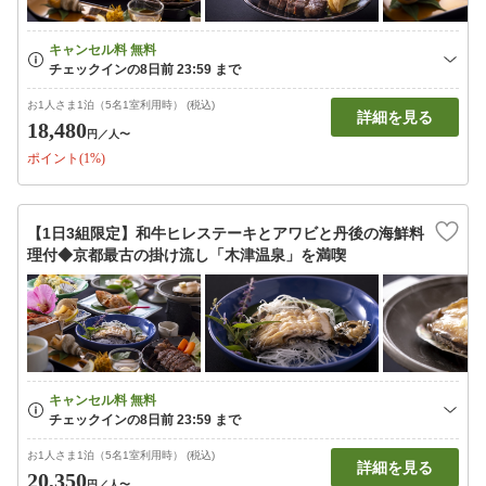
お1人さま1泊（5名1室利用時） (税込)
詳細を見る
18,480
円
／人〜
ポイント(1%)
【1日3組限定】和牛ヒレステーキとアワビと丹後の海鮮料
理付◆京都最古の掛け流し「木津温泉」を満喫
お1人さま1泊（5名1室利用時） (税込)
詳細を見る
20,350
円
／人〜