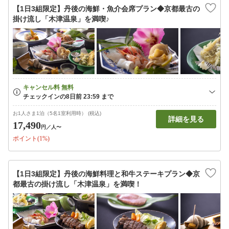
【1日3組限定】丹後の海鮮・魚介会席プラン◆京都最古の
掛け流し「木津温泉」を満喫♪
お1人さま1泊（5名1室利用時） (税込)
詳細を見る
17,490
円
／人〜
ポイント(1%)
【1日3組限定】丹後の海鮮料理と和牛ステーキプラン◆京
都最古の掛け流し「木津温泉」を満喫！