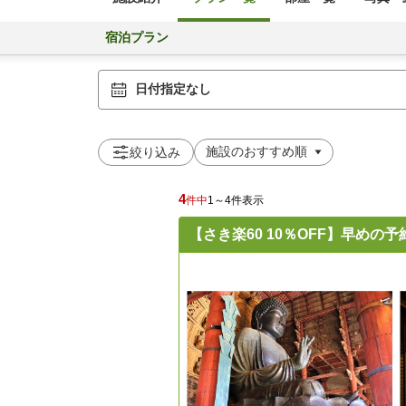
宿泊プラン
日付指定なし
絞り込み
4
件中
1～4件表示
【さき楽60 10％OFF】早め