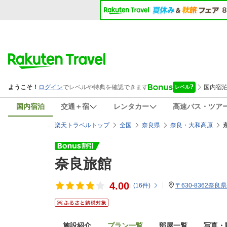
国内宿泊
交通＋宿
レンタカー
高速バス・ツア
楽天トラベルトップ
全国
奈良県
奈良・大和高原
奈良旅館
4.00
(
16
件)
〒630-8362奈良
施設紹介
プラン一覧
部屋一覧
写真・動