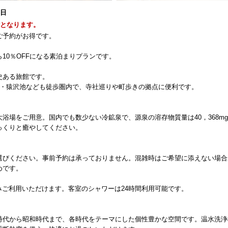
1日
能となります。
ご予約がお得です。
10％OFFになる素泊まりプランです。
史ある旅館です。
寺・猿沢池なども徒歩圏内で、寺社巡りや町歩きの拠点に便利です。
場をご用意。国内でも数少ない冷鉱泉で、源泉の溶存物質量は40，368mg/
っくりと癒やしてください。
選びください。事前予約は承っておりません。混雑時はご希望に添えない場合
めです。
ワーのみご利用いただけます。客室のシャワーは24時間利用可能です。
時代から昭和時代まで、各時代をテーマにした個性豊かな空間です。温水洗浄