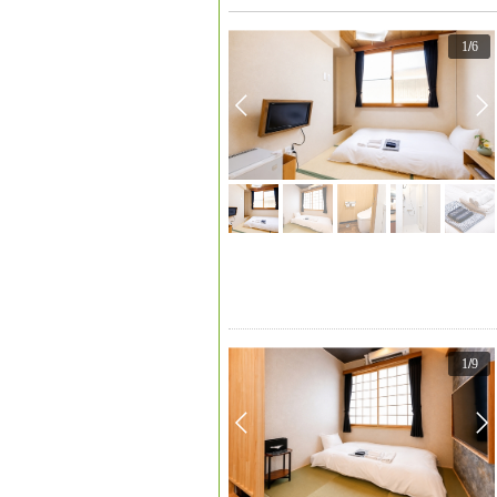
1
/
6
1
/
9