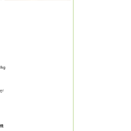
kg
が
機