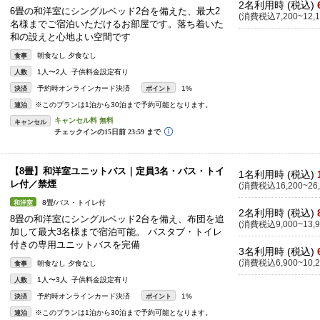
2名利用時 (税込)
6畳の和洋室にシングルベッド2台を備えた、最大2
(消費税込7,200~12,1
名様までご宿泊いただけるお部屋です。落ち着いた
和の設えと心地よい空間です
朝食なし 夕食なし
食事
1人〜2人 子供料金設定有り
人数
予約時オンラインカード決済
1%
決済
ポイント
※このプランは1泊から30泊まで予約可能となります。
連泊
キャンセル
【8畳】和洋室ユニットバス｜定員3名・バス・トイ
1名利用時 (税込)
レ付／禁煙
(消費税込16,200~26,
8畳/バス・トイレ付
和洋室
2名利用時 (税込)
8畳の和洋室にシングルベッド2台を備え、布団を追
(消費税込9,000~13,9
加して最大3名様まで宿泊可能。 バスタブ・トイレ
付きの専用ユニットバスを完備
3名利用時 (税込)
(消費税込6,900~10,2
朝食なし 夕食なし
食事
1人〜3人 子供料金設定有り
人数
予約時オンラインカード決済
1%
決済
ポイント
※このプランは1泊から30泊まで予約可能となります。
連泊