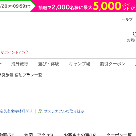
ヘルプ
お気
ー
海外旅行
遊び・体験
キャンプ場
割引クーポン
奈良旅館 宿泊プラン一覧
県奈良市東寺林町28-1
サステナブルな取り組み
画(51)
地図・アクセス
お客さまの声(
16
)
クーポン一覧