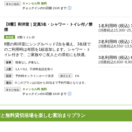
キャンセル
【8畳】和洋室｜定員3名・シャワー・トイレ付／禁
1名利用時 (税込)
煙
(消費税込15,300~25,
8畳/トイレ付
和洋室
2名利用時 (税込)
8畳の和洋室にシングルベッド2台を備え、3名様で
(消費税込8,550~13,5
のご利用時は布団を1組追加します。シャワー・ト
イレ付きで、ご家族やご友人との滞在にも快適。
3名利用時 (税込)
(消費税込6,600~9,90
朝食なし 夕食なし
食事
1人〜3人 子供料金設定有り
人数
予約時オンラインカード決済
1%
決済
ポイント
※このプランは1泊から30泊まで予約可能となります。
連泊
キャンセル
散策と無料貸切浴場を楽しむ素泊まりプラン