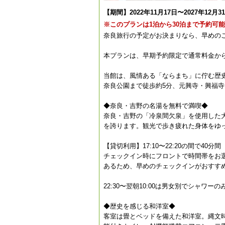
【期間】2022年11月17日〜2027年12月3
※このプランは1泊から30泊まで予約可
奈良旅行の予定がお決まりなら、早めの
本プランは、早期予約限定で通常料金から
当館は、風情ある「ならまち」に佇む歴
奈良公園まで徒歩約5分、元興寺・興福
◆奈良・吉野の名湯を無料で満喫◆
奈良・吉野の「冷泉間欠泉」を使用した大浴
を誇ります。観光で歩き疲れた身体をゆ
【貸切利用】17:10〜22:20の間で40分間
チェックイン時にフロントで時間帯をお
あるため、早めのチェックインがおすす
22:30〜翌朝10:00は男女別でシャ
◆歴史を感じる和洋室◆
客室は畳とベッドを備えた和洋室。縄文