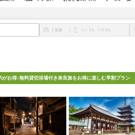
1
0
1
大人
子供
の予約がお得♪無料貸切浴場付き奈良旅をお得に楽しむ早割プラン