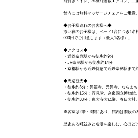
能付きトイレ、AI機能搭載エアコン、二
館内には無料マッサージチェアをご用意
◆お子様連れのお客様へ◆
添い寝のお子様は、ベッド1台につき1名
000円でご用意します（最大1名様）。
◆アクセス◆
・近鉄奈良駅から徒歩約9分
・JR奈良駅から徒歩約14分
・京都駅から近鉄特急で近鉄奈良駅まで約
◆周辺観光◆
・徒歩約3分：興福寺、元興寺、ならまち
・徒歩約15分：浮見堂、奈良国立博物館
・徒歩約30分：東大寺大仏殿、春日大社
※客室は2階・3階にあり、館内は階段の
歴史ある町並みと名湯を楽しむ、心ほど