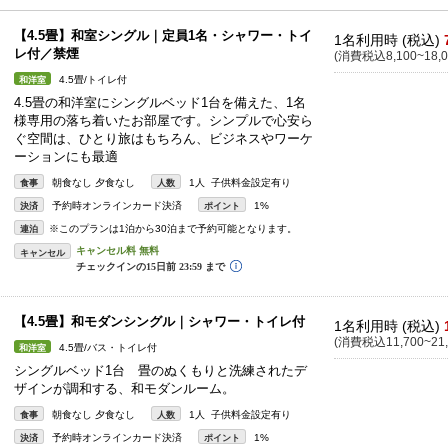
【4.5畳】和室シングル｜定員1名・シャワー・トイ
1名利用時 (税込)
レ付／禁煙
(消費税込8,100~18,0
4.5畳/トイレ付
和洋室
4.5畳の和洋室にシングルベッド1台を備えた、1名
様専用の落ち着いたお部屋です。シンプルで心安ら
ぐ空間は、ひとり旅はもちろん、ビジネスやワーケ
ーションにも最適
朝食なし 夕食なし
1人 子供料金設定有り
食事
人数
予約時オンラインカード決済
1%
決済
ポイント
※このプランは1泊から30泊まで予約可能となります。
連泊
キャンセル
【4.5畳】和モダンシングル｜シャワー・トイレ付
1名利用時 (税込)
(消費税込11,700~21,
4.5畳/バス・トイレ付
和洋室
シングルベッド1台 畳のぬくもりと洗練されたデ
ザインが調和する、和モダンルーム。
朝食なし 夕食なし
1人 子供料金設定有り
食事
人数
予約時オンラインカード決済
1%
決済
ポイント