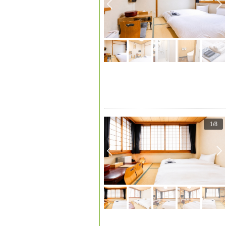
1
/
8