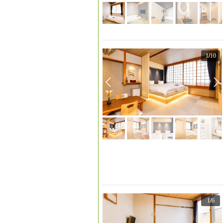
1
/
10
1
/
6