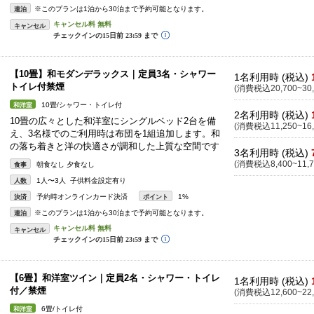
※このプランは1泊から30泊まで予約可能となります。
連泊
キャンセル
【10畳】和モダンデラックス｜定員3名・シャワー
1名利用時 (税込)
トイレ付禁煙
(消費税込20,700~30,
10畳/シャワー・トイレ付
和洋室
2名利用時 (税込)
10畳の広々とした和洋室にシングルベッド2台を備
(消費税込11,250~16,
え、3名様でのご利用時は布団を1組追加します。和
の落ち着きと洋の快適さが調和した上質な空間です
3名利用時 (税込)
(消費税込8,400~11,7
朝食なし 夕食なし
食事
1人〜3人 子供料金設定有り
人数
予約時オンラインカード決済
1%
決済
ポイント
※このプランは1泊から30泊まで予約可能となります。
連泊
キャンセル
【6畳】和洋室ツイン｜定員2名・シャワー・トイレ
1名利用時 (税込)
付／禁煙
(消費税込12,600~22,
6畳/トイレ付
和洋室