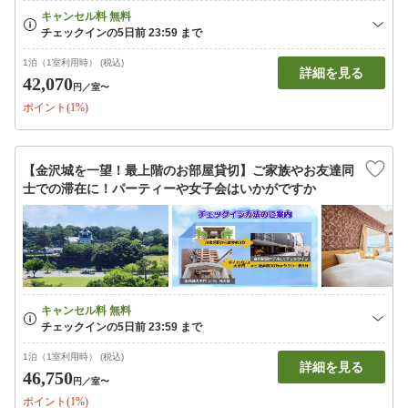
1泊（1室利用時） (税込)
詳細を見る
42,070
円
／室〜
ポイント(1%)
【金沢城を一望！最上階のお部屋貸切】ご家族やお友達同
士での滞在に！パーティーや女子会はいかがですか
1泊（1室利用時） (税込)
詳細を見る
46,750
円
／室〜
ポイント(1%)