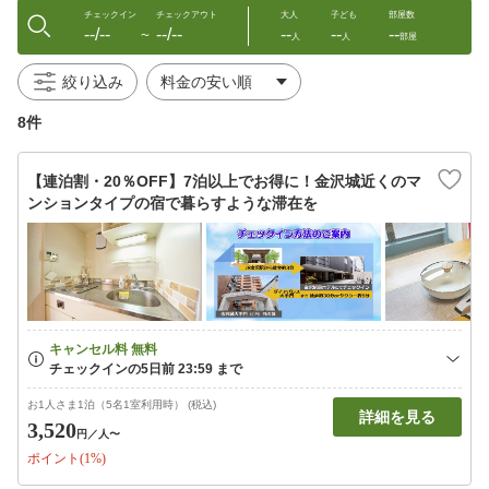
チェックイン
チェックアウト
大人
子ども
部屋数
--/--
--/--
--
--
--
〜
人
人
部屋
絞り込み
8件
【連泊割・20％OFF】7泊以上でお得に！金沢城近くのマ
ンションタイプの宿で暮らすような滞在を
お1人さま1泊（5名1室利用時） (税込)
詳細を見る
3,520
円
／人〜
ポイント(1%)