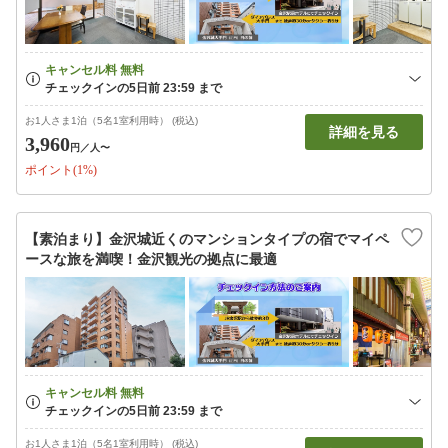
お1人さま1泊（5名1室利用時） (税込)
詳細を見る
3,960
円
／人〜
ポイント(1%)
【素泊まり】金沢城近くのマンションタイプの宿でマイペ
ースな旅を満喫！金沢観光の拠点に最適
お1人さま1泊（5名1室利用時） (税込)