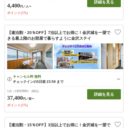
詳細を見る
4,400
円
／人〜
ポイント(1%)
【連泊割・20％OFF】7泊以上でお得に！金沢城を一望で
きる最上階のお部屋で暮らすように金沢ステイ
1泊（1室利用時） (税込)
詳細を見る
37,400
円
／室〜
ポイント(1%)
【連泊割・15％OFF】3泊以上でお得に！金沢城を一望で