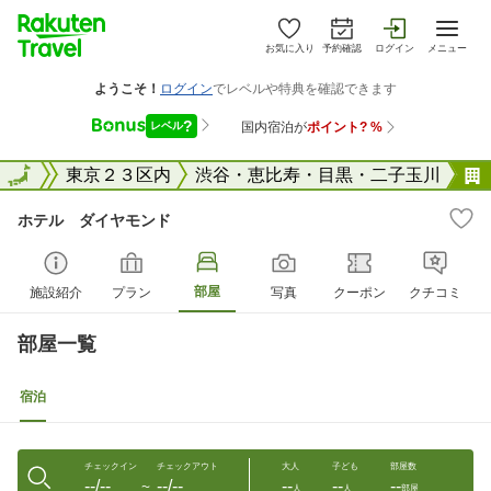
お気に入り
予約確認
ログイン
メニュー
東京都
全国
東京２３区内
渋谷・恵比寿・目黒・二子玉川
ホテル ダイヤモンド
部屋
施設紹介
プラン
写真
クーポン
クチコミ
部屋一覧
宿泊
チェックイン
チェックアウト
大人
子ども
部屋数
--/--
--/--
--
--
--
〜
人
人
部屋