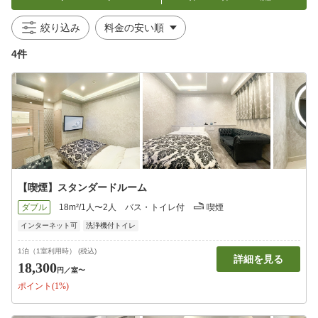
絞り込み
4件
【喫煙】スタンダードルーム
ダブル
18m²/1人〜2人
バス・トイレ付
喫煙
インターネット可
洗浄機付トイレ
1泊（1室利用時） (税込)
詳細を見る
18,300
円
／室〜
ポイント(1%)