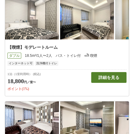
【喫煙】モデレートルーム
ダブル
18.5m²/1人〜2人
バス・トイレ付
喫煙
インターネット可
洗浄機付トイレ
1泊（1室利用時） (税込)
詳細を見る
18,800
円
／室〜
ポイント(1%)