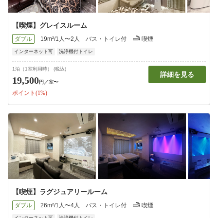
【喫煙】グレイスルーム
ダブル
19m²/1人〜2人
バス・トイレ付
喫煙
インターネット可
洗浄機付トイレ
1泊（1室利用時） (税込)
詳細を見る
19,500
円
／室〜
ポイント(1%)
【喫煙】ラグジュアリールーム
ダブル
26m²/1人〜4人
バス・トイレ付
喫煙
インターネット可
洗浄機付トイレ