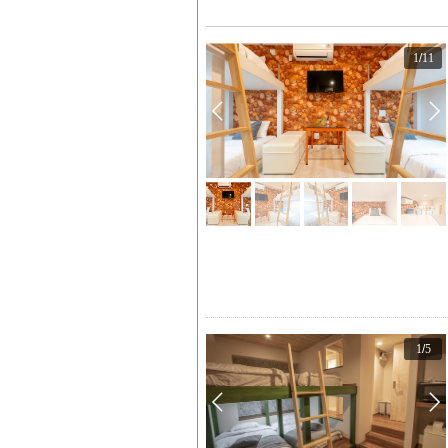
1
/
11
1
/
5