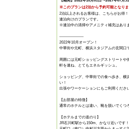
【期間】2022年10月01日〜2027年07月3
※このプランは2泊から予約可能となりま
2泊以上されるお客様は、こちらがお得！
連泊向けのプランです。
※連泊中の清掃やアメニティ補充はあり
---------------------
2022年10月オープン！
中華街や元町、横浜スタジアムの玄関口
周囲には元町ショッピングストリートや
軒を連ね、とてもエネルギッシュ。
ショッピング、中華街での食べ歩き、横
い！
出張やワーケーションにもご利用くださ
【お部屋の特徴】
通常のホテルとは違い、靴を脱いでくつ
【ホテルまでの道のり】
JR石川町駅から150m、かなり近いです
元町口（南口）中村川方面からまっすぐ