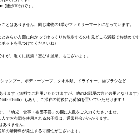
 (徒歩10分)です。
ることはありません。同じ建物の1階がファミリーマートになっています。
なとみらい方面に向かってゆっくりお散歩するのも見どころ満載でお勧めです
スポットを見つけてくださいね♪
ですが、近くに銭湯「恵びす温泉」もございます。
庫、シャンプー、ボディーソープ、タオル類、ドライヤー、歯ブラシなど
があります（無料でご利用いただけますが、他のお部屋の方と共用となります
D468×H1685）もあり、ご滞在の前後にお荷物を置いていただけます！
です。「幼児 食事・布団不要」の欄に人数をご入力くださいませ。
１人でお布団を使用されるお子様は、通常料金がかかります。
はありません。
追加の清掃料が発生する可能性がございます。