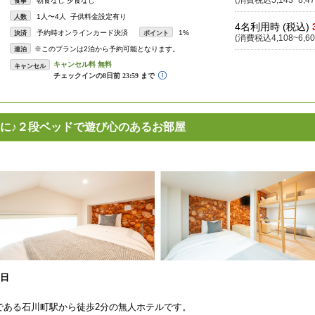
(消費税込5,143~8,47
朝食なし 夕食なし
食事
1人〜4人 子供料金設定有り
人数
4名利用時 (税込)
予約時オンラインカード決済
1%
決済
ポイント
(消費税込4,108~6,60
※このプランは2泊から予約可能となります。
連泊
キャンセル
に♪２段ベッドで遊び心のあるお部屋
1日
である石川町駅から徒歩2分の無人ホテルです。