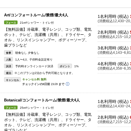
Art/コンフォートルーム/禁煙/最大4人
1名利用時 (税込)
(消費税込12,430~20,
21m²/シャワー・トイレ付
フォース
【無料設備】冷蔵庫、電子レンジ、コップ類、電気
2名利用時 (税込)
ポット、テレビ、洗濯機（共用）、ドライヤー、タ
(消費税込6,215~10,2
オル 、リンスインシャンプー、ボディーソープ、
歯ブラシなど
3名利用時 (税込)
(消費税込4,143~6,81
朝食なし 夕食なし
食事
1人〜4人 子供料金設定有り
人数
4名利用時 (税込)
予約時オンラインカード決済
1%
決済
ポイント
(消費税込4,358~6,35
※このプランは2泊から予約可能となります。
連泊
キャンセル
Botanical/コンフォートルーム/禁煙/最大4人
1名利用時 (税込)
(消費税込14,430~24,
25m²/シャワー・トイレ付
フォース
【無料設備】冷蔵庫、電子レンジ、コップ類、電気
2名利用時 (税込)
ポット、テレビ、洗濯機（共用）、ドライヤー、タ
(消費税込7,215~12,2
オル 、リンスインシャンプー、ボディーソープ、
歯ブラシなど