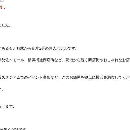
1日
す。
ません。
である石川町駅から徒歩2分の無人ホテルです。
伊勢佐木モール、横浜橋通商店街など、明治から続く商店街やおしゃれなお店
浜スタジアムでのイベント参加など、このお部屋を拠点に横浜を満喫してくだ
い。
ろげます♪
！
2分歩くだけです。