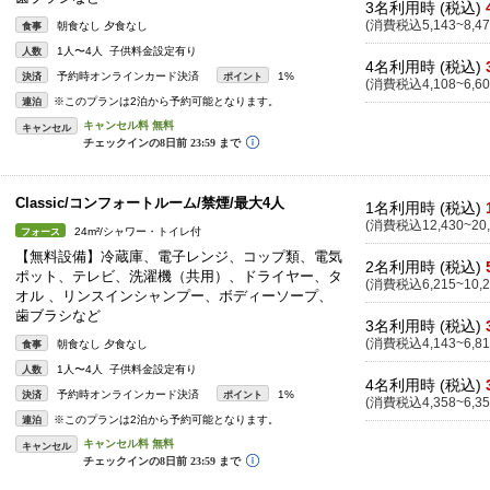
3名利用時 (税込)
(消費税込5,143~8,47
朝食なし 夕食なし
食事
1人〜4人 子供料金設定有り
人数
4名利用時 (税込)
予約時オンラインカード決済
1%
決済
ポイント
(消費税込4,108~6,60
※このプランは2泊から予約可能となります。
連泊
キャンセル
Classic/コンフォートルーム/禁煙/最大4人
1名利用時 (税込)
(消費税込12,430~20,
24m²/シャワー・トイレ付
フォース
【無料設備】冷蔵庫、電子レンジ、コップ類、電気
2名利用時 (税込)
ポット、テレビ、洗濯機（共用）、ドライヤー、タ
(消費税込6,215~10,2
オル 、リンスインシャンプー、ボディーソープ、
歯ブラシなど
3名利用時 (税込)
(消費税込4,143~6,81
朝食なし 夕食なし
食事
1人〜4人 子供料金設定有り
人数
4名利用時 (税込)
予約時オンラインカード決済
1%
決済
ポイント
(消費税込4,358~6,35
※このプランは2泊から予約可能となります。
連泊
キャンセル