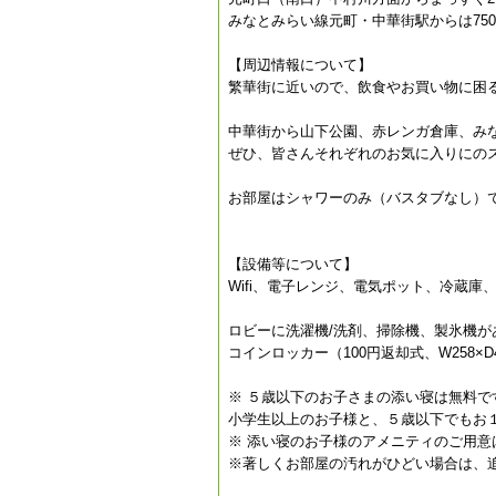
みなとみらい線元町・中華街駅からは750m
【周辺情報について】
繁華街に近いので、飲食やお買い物に困
中華街から山下公園、赤レンガ倉庫、み
ぜひ、皆さんそれぞれのお気に入りにの
お部屋はシャワーのみ（バスタブなし）
【設備等について】
Wifi、電子レンジ、電気ポット、冷蔵
ロビーに洗濯機/洗剤、掃除機、製氷機
コインロッカー（100円返却式、W258×
※ ５歳以下のお子さまの添い寝は無料
小学生以上のお子様と、５歳以下でもお
※ 添い寝のお子様のアメニティのご用意
※著しくお部屋の汚れがひどい場合は、