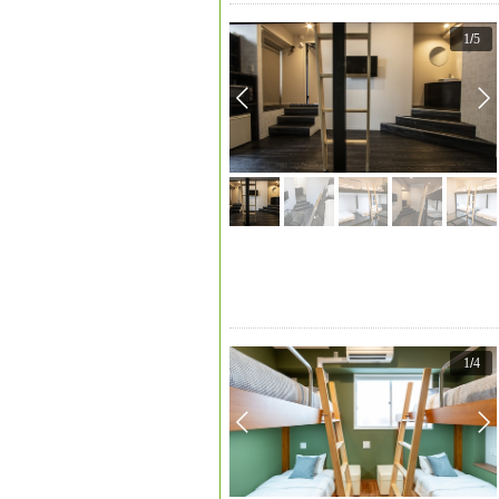
1
/
5
1
/
4