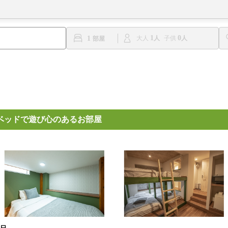
1
0
1
大人
子供
ベッドで遊び心のあるお部屋