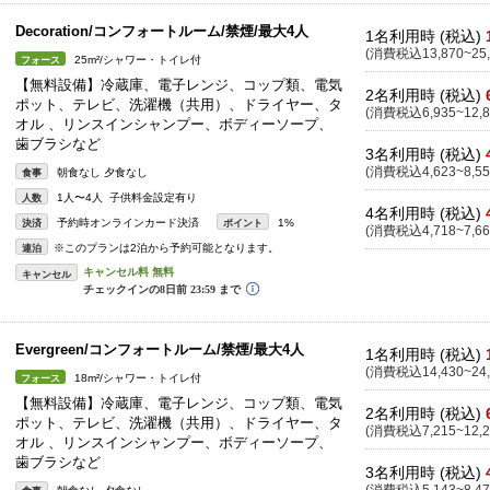
Decoration/コンフォートルーム/禁煙/最大4人
1名利用時 (税込)
(消費税込13,870~25,
25m²/シャワー・トイレ付
フォース
【無料設備】冷蔵庫、電子レンジ、コップ類、電気
2名利用時 (税込)
ポット、テレビ、洗濯機（共用）、ドライヤー、タ
(消費税込6,935~12,8
オル 、リンスインシャンプー、ボディーソープ、
歯ブラシなど
3名利用時 (税込)
(消費税込4,623~8,55
朝食なし 夕食なし
食事
1人〜4人 子供料金設定有り
人数
4名利用時 (税込)
予約時オンラインカード決済
1%
決済
ポイント
(消費税込4,718~7,66
※このプランは2泊から予約可能となります。
連泊
キャンセル
Evergreen/コンフォートルーム/禁煙/最大4人
1名利用時 (税込)
(消費税込14,430~24,
18m²/シャワー・トイレ付
フォース
【無料設備】冷蔵庫、電子レンジ、コップ類、電気
2名利用時 (税込)
ポット、テレビ、洗濯機（共用）、ドライヤー、タ
(消費税込7,215~12,2
オル 、リンスインシャンプー、ボディーソープ、
歯ブラシなど
3名利用時 (税込)