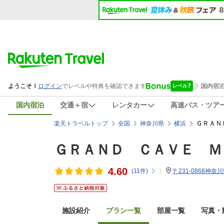
国内宿泊
交通＋宿
レンタカー
高速バス・ツア
ＧＲＡＮ
楽天トラベルトップ
全国
神奈川県
横浜
ＧＲＡＮＤ ＣＡＶＥ Ｍ
4.60
(
11
件)
〒231-0868神奈
施設紹介
プラン一覧
部屋一覧
写真・動