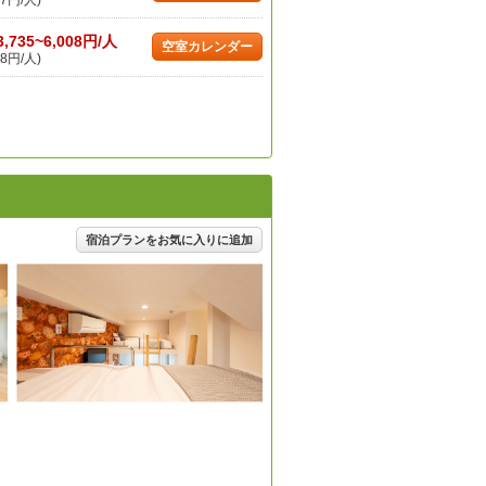
7円/人)
3,735~6,008円/人
空室カレンダー
8円/人)
宿泊プランをお気に入りに追加