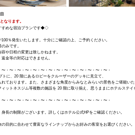
1日
能となります。
すすめな宿泊プランです◆◇
100％発生いたします。十分にご確認の上、ご予約ください。
済のみです。
内容や日程の変更は致しかねます。
、返金等の対応はできません。
・〜・〜・〜・〜・〜・〜・〜・〜・〜・〜・〜・〜・〜・〜・
」をコンセプトに、20 階にあるロビーをクルーザーのデッキに見立て、
入れております。また、さまざまな角度からみなとみらいの景色をご堪能いた
ィットネスジム等複数の施設を 20 階に取り揃え、思うままにホテルステイ
。
・〜・〜・〜・〜・〜・〜・〜・〜・〜・〜・〜・〜・〜・〜・
、身長の制限がございます。詳しくはホテル公式HPをご確認ください。
旅の目的に合わせて豊富なラインナップからお好みの客室をお選びください。