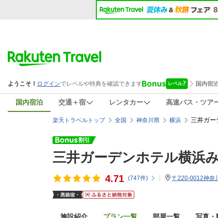
国内宿泊
交通＋宿
レンタカー
高速バス・ツア
三井ガー
楽天トラベルトップ
全国
神奈川県
横浜
三井ガーデンホテル横浜
4.71
(
747
件)
〒220-0012神
施設紹介
プラン一覧
部屋一覧
写真・動