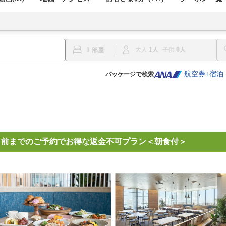
1
0
1
大人
子供
航空券+宿泊
パッケージで検索
日前までのご予約でお得な返金不可プラン＜朝食付＞