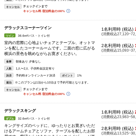
キャンセル
デラックスコーナーツイン
1名利用時 (税込)
(消費税込27,120~72,
36.6m²/バス・トイレ付
ツイン
室内の窓際に心地よいチェアとテーブル、オットマ
2名利用時 (税込)
ンを配したコーナールームです。二面の窓に広がる
(消費税込15,093~37,
横浜の景色を眺めながらお寛ぎください。
朝食あり 夕食なし
食事
1人〜2人 子供料金設定有り
人数
予約時オンラインカード決済
1%
決済
ポイント
※このプランは1泊から10泊まで予約可能となります。
連泊
キャンセル
デラックスキング
1名利用時 (税込)
(消費税込23,983~58,
32.6m²/バス・トイレ付
ダブル
キングサイズのベッドに、ゆったりとお寛ぎいただ
2名利用時 (税込)
けるアームチェアとソファ、テーブルを配したお部
(消費税込13,525~30,