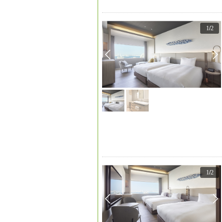
1
/
2
1
/
2