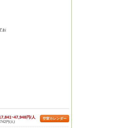
てお
17,841~47,948円/人
空室カレンダー
742円/人)