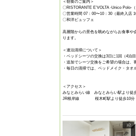
＜朝食のご案内＞
〇RISTORANTE E’VOLTA -Unico 
〇営業時間 07：00〜10：30（最終入店 1
〇和洋ビュッフェ
高層階からの景色を眺めながらお食事や会
ります。
＜連泊清掃について＞
・ベッドシーツの交換は3日に1回（4泊
・追加でシーツ交換をご希望の場合は、
・毎日の清掃では、ベッドメイク・タオ
＜アクセス＞
みなとみらい線 みなとみらい駅より徒歩
JR根岸線 桜木町駅より徒歩10分
1
/
2