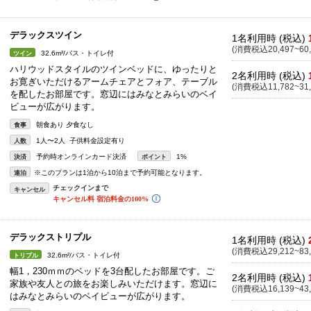
デラックスツイン
1名利用時 (税込)
(消費税込20,497~60,
32.6m²/バス・トイレ付
ツイン
ハリウッドスタイルのツインベッドに、ゆったりと
2名利用時 (税込)
お寛ぎいただけるアームチェアとフォア、テーブル
(消費税込11,782~31,
を配したお部屋です。窓辺にはみなとみらいのベイ
ビューが広がります。
朝食あり 夕食なし
食事
1人〜2人 子供料金設定有り
人数
予約時オンラインカード決済
1%
決済
ポイント
※このプランは1泊から10泊まで予約可能となります。
連泊
キャンセル
デラックストリプル
1名利用時 (税込)
(消費税込29,212~83,
32.6m²/バス・トイレ付
トリプル
幅1，230ｍｍのベッドを3台配したお部屋です。ご
2名利用時 (税込)
家族や友人との旅をお楽しみいただけます。窓辺に
(消費税込16,139~43,
はみなとみらいのベイビューが広がります。