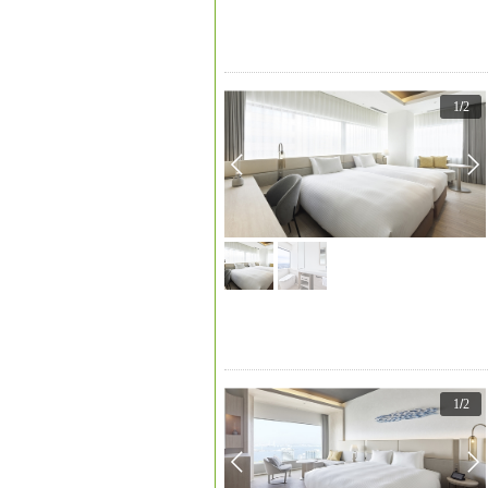
1
/
2
1
/
2