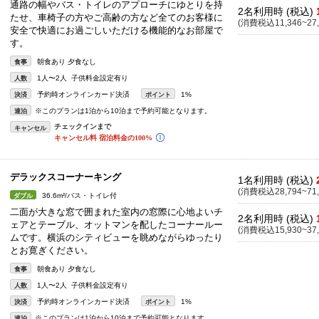
通路の幅やバス・トイレのアプローチにゆとりを持
2名利用時 (税込)
たせ、車椅子の方やご高齢の方など全てのお客様に
(消費税込11,346~27,
安全で快適にお過ごしいただける機能的なお部屋で
す。
朝食あり 夕食なし
食事
1人〜2人 子供料金設定有り
人数
予約時オンラインカード決済
1%
決済
ポイント
※このプランは1泊から10泊まで予約可能となります。
連泊
キャンセル
デラックスコーナーキング
1名利用時 (税込)
(消費税込28,794~71,
36.6m²/バス・トイレ付
ダブル
二面が大きな窓で囲まれた室内の窓際に心地よいチ
2名利用時 (税込)
ェアとテーブル、オットマンを配したコーナールー
(消費税込15,930~37,
ムです。横浜のシティビューを眺めながらゆったり
とお寛ぎください。
朝食あり 夕食なし
食事
1人〜2人 子供料金設定有り
人数
予約時オンラインカード決済
1%
決済
ポイント
※このプランは1泊から10泊まで予約可能となります。
連泊