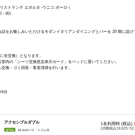
Polo-（リストランテ エボルタ -ウニコ ポーロ-）
0：00）
話をお愉しみいただけるモダンイタリアンダイニングとバーを 20 階に設け
目に全交換）となります。
客室内の「シーツ交換意志表示カード」をベッドに置いてください。
ル交換・ゴミ回収・客室清掃を行います。
5分
アクセシブルダブル
1名利用時 (税込)
(消費税込19,625~52,
26.4m²/バス・トイレ付
ダブル