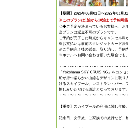
【期間】2026年06月01日〜2027年03月3
※このプランは1泊から10泊まで予約可
◇◆ご予定が決まっているお客様へ、お
当プランは返金不可のプランです。
ご予約が完了した時点からキャンセル料が
※お支払いは事前のクレジットカード決
※ご予約完了後の返金、取り消し、予約
※ホテルへお問い合わせ頂いた場合でも
・〜・〜・〜・〜・〜・〜・〜・〜・〜
「Yokohama SKY CRUISING
船が持つ柔らかい曲線をデザインに取り
けるスカイプール、レストラン・バー、フ
愉しみいただける設計となっております
・〜・〜・〜・〜・〜・〜・〜・〜・〜
【重要】スカイプールの利用に関し年齢
記念日、女子旅、ご家族での旅行など、