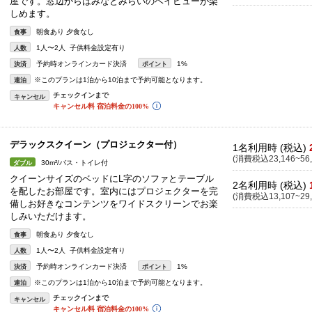
屋です。窓辺からはみなとみらいのベイビューが楽
しめます。
朝食あり 夕食なし
食事
1人〜2人 子供料金設定有り
人数
予約時オンラインカード決済
1%
決済
ポイント
※このプランは1泊から10泊まで予約可能となります。
連泊
キャンセル
デラックスクイーン（プロジェクター付）
1名利用時 (税込)
(消費税込23,146~56,
30m²/バス・トイレ付
ダブル
クイーンサイズのベッドにL字のソファとテーブル
2名利用時 (税込)
を配したお部屋です。室内にはプロジェクターを完
(消費税込13,107~29,
備しお好きなコンテンツをワイドスクリーンでお楽
しみいただけます。
朝食あり 夕食なし
食事
1人〜2人 子供料金設定有り
人数
予約時オンラインカード決済
1%
決済
ポイント
※このプランは1泊から10泊まで予約可能となります。
連泊
キャンセル