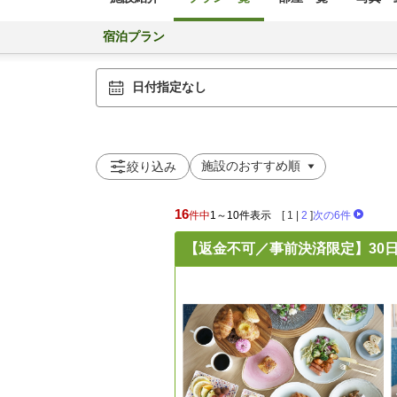
宿泊プラン
日付指定なし
絞り込み
16
件中
1～10件表示
[
1
|
2
]
次の6件
【返金不可／事前決済限定】30