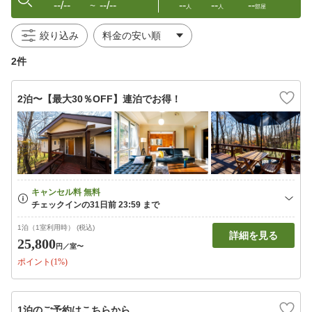
--/--
--/--
--
--
--
〜
人
人
部屋
絞り込み
2件
2泊〜【最大30％OFF】連泊でお得！
1泊（1室利用時） (税込)
詳細を見る
25,800
円
／室〜
ポイント(1%)
1泊のご予約はこちらから