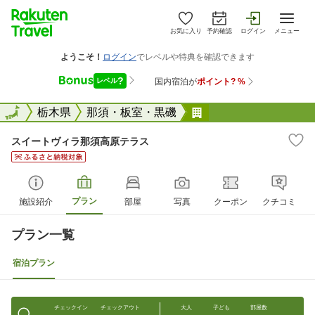
お気に入り
予約確認
ログイン
メニュー
全国
全国
栃木県
那須・板室・黒磯
スイートヴィラ那須
スイートヴィラ那須高原テラス
プラン
施設紹介
部屋
写真
クーポン
クチコミ
プラン一覧
宿泊プラン
チェックイン
チェックアウト
大人
子ども
部屋数