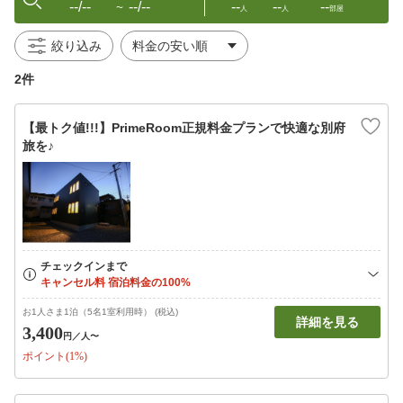
--/--
--/--
--
--
--
〜
人
人
部屋
絞り込み
2件
【最トク値!!!】PrimeRoom正規料金プランで快適な別府
旅を♪
お1人さま1泊（5名1室利用時） (税込)
詳細を見る
3,400
円
／人〜
ポイント(1%)