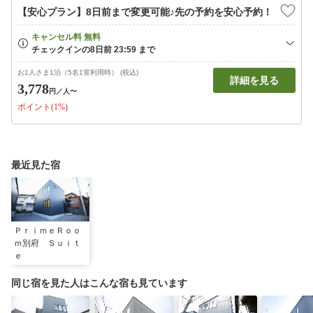
【安心プラン】8日前まで変更可能♪先の予約を安心予約！
お1人さま1泊（5名1室利用時） (税込)
詳細を見る
3,778
円
／人〜
ポイント(1%)
最近見た宿
ＰｒｉｍｅＲｏｏ
ｍ別府 Ｓｕｉｔ
ｅ
同じ宿を見た人はこんな宿も見ています