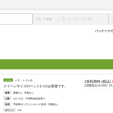
1
0
1
大人
子供
パッケージ
バス・トイレ付
ダブル
1室利用時 (税込)
(消費税込16,000~19,
クイーンサイズのベッド1つのお部屋です。
朝食なし 夕食なし
食事
1人〜2人 子供料金設定有り
人数
予約時オンラインカード決済・現地払い
決済
1%
ポイント