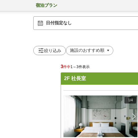
宿泊プラン
日付指定なし
絞り込み
3
件中
1～3件表示
2F 社長室
1
/
4