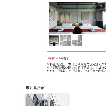
1
/
3
3
件中
1～3件表示
※料金表記は、本日より最短で設定されて
※「部屋が広い順」の並び替えは、およそ1
ただし「和室」と「洋室」では広さの計測方
最近見た宿