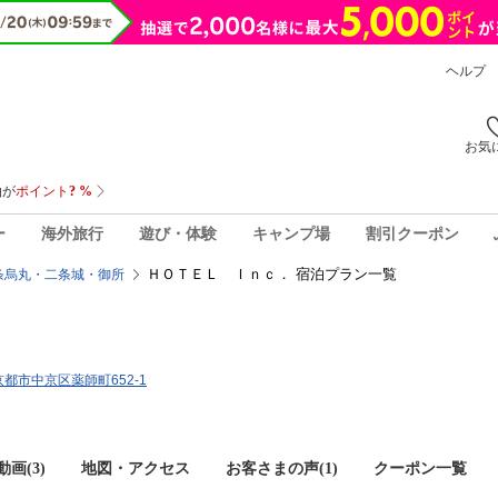
ヘルプ
お気
ー
海外旅行
遊び・体験
キャンプ場
割引クーポン
ＨＯＴＥＬ Ｉｎｃ． 宿泊プラン一覧
条烏丸・二条城・御所
府京都市中京区薬師町652-1
画(3)
地図・アクセス
お客さまの声(
1
)
クーポン一覧