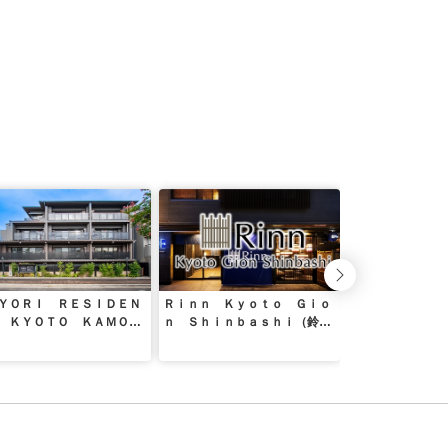
ＹＯＲＩ ＲＥＳＩＤＥＮ
Ｒｉｎｎ Ｋｙｏｔｏ Ｇｉｏ
ＨＯＴＥＬ ＳＡ
 ＫＹＯＴＯ ＫＡＭＯＧ
ｎ Ｓｈｉｎｂａｓｈｉ（鈴
Ａ（旧：日和ステイ京都鴨
京都祇園新橋）