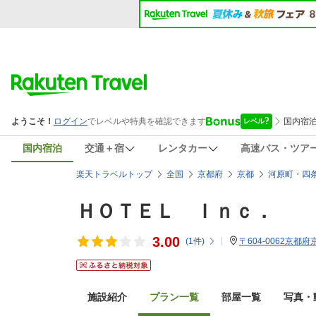
国内宿泊
交通＋宿
レンタカー
高速バス・ツア
楽天トラベルトップ
全国
京都府
京都
河原町・四
ＨＯＴＥＬ Ｉｎｃ．
3.00
(
1
件)
〒604-0062京都
施設紹介
プラン一覧
部屋一覧
写真・動