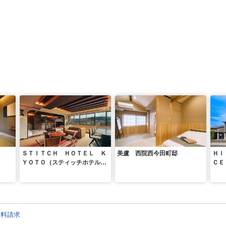
ＳＴＩＴＣＨ ＨＯＴＥＬ Ｋ
美盧 西院西今田町邸
ＨＩ
ＹＯＴＯ（スティッチホテル京
ＣＥ
都）
ＡＷ
川）
資料請求