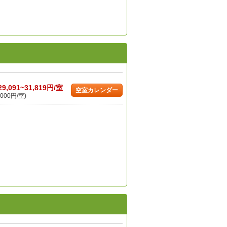
29,091~31,819円/室
空室カレンダー
000円/室)