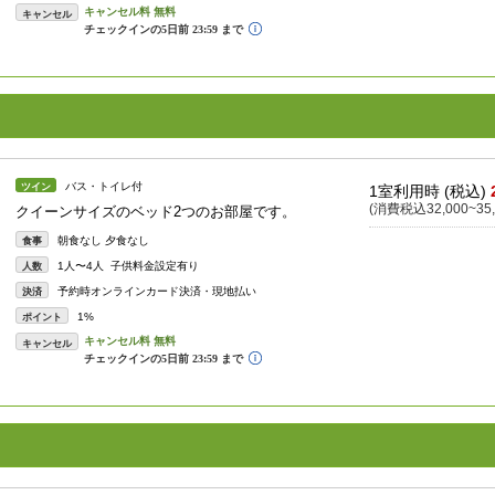
キャンセル
バス・トイレ付
ツイン
1室利用時 (税込)
(消費税込32,000~35,
クイーンサイズのベッド2つのお部屋です。
朝食なし 夕食なし
食事
1人〜4人 子供料金設定有り
人数
予約時オンラインカード決済・現地払い
決済
1%
ポイント
キャンセル