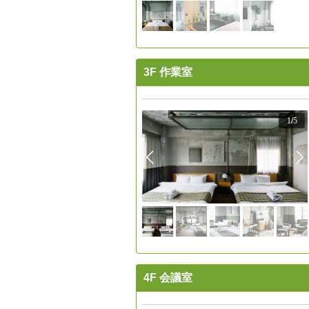
3F 作業室
1
/
5
4F 会議室