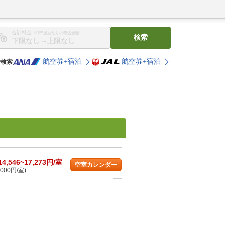
合計料金
※1部屋あたりの税込金額
検索
〜
航空券+宿泊
航空券+宿泊
で検索
14,546~17,273円/室
空室カレンダー
000円/室)