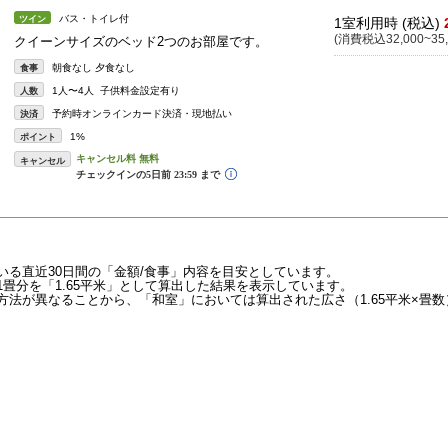
バス・トイレ付
ツイン
1室利用時 (税込)
(消費税込32,000~35,
クイーンサイズのベッド2つのお部屋です。
朝食なし 夕食なし
食事
1人〜4人 子供料金設定有り
人数
予約時オンラインカード決済・現地払い
決済
1%
ポイント
キャンセル
いる直近30日間の「金額/食事」内容を目安としています。
畳分を「1.65平米」として算出した結果を表示しています。
法が異なることから、「和室」においては算出された広さ（1.65平米×畳数