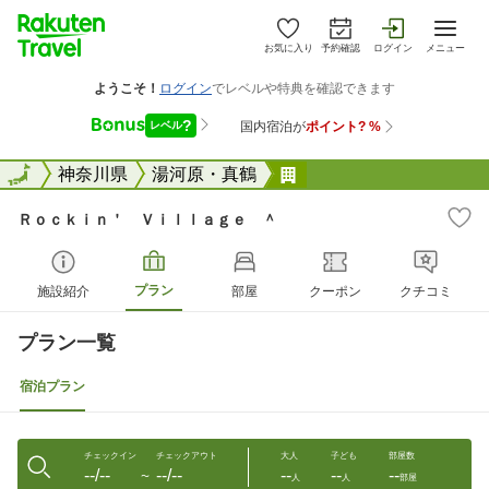
お気に入り
予約確認
ログイン
メニュー
全国
全国
神奈川県
湯河原・真鶴
Ｒｏｃｋｉｎ&#6528
Ｒｏｃｋｉｎ＇ Ｖｉｌｌａｇｅ ＾
プラン
施設紹介
部屋
クーポン
クチコミ
プラン一覧
宿泊プラン
チェックイン
チェックアウト
大人
子ども
部屋数
--/--
--/--
--
--
--
〜
人
人
部屋