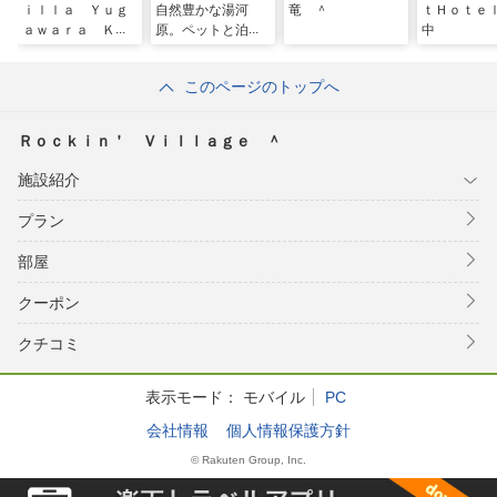
ｉｌｌａ Ｙｕｇ
自然豊かな湯河
竜 ＾
ｔＨｏｔｅ
ａｗａｒａ Ｋａ
原。ペットと泊ま
中
ｊｉｙａ ＾
れる１組限定の貸
別荘。 ＾
このページのトップへ
Ｒｏｃｋｉｎ＇ Ｖｉｌｌａｇｅ ＾
施設紹介
プラン
部屋
クーポン
クチコミ
表示モード：
モバイル
PC
会社情報
個人情報保護方針
© Rakuten Group, Inc.