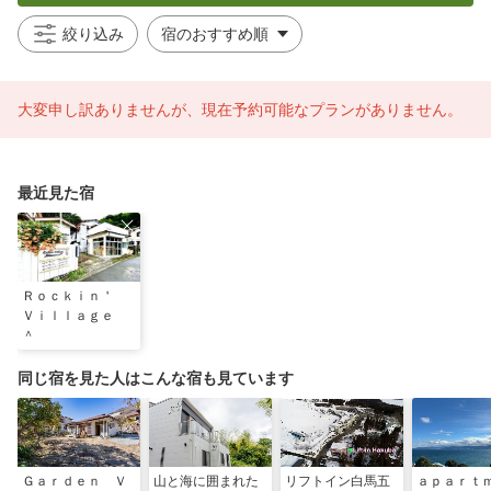
絞り込み
大変申し訳ありませんが、現在予約可能なプランがありません。
最近見た宿
Ｒｏｃｋｉｎ＇
Ｖｉｌｌａｇｅ
＾
同じ宿を見た人はこんな宿も見ています
Ｇａｒｄｅｎ Ｖ
山と海に囲まれた
リフトイン白馬五
ａｐａｒｔ