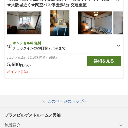
★大阪城近く★関空バス停徒歩3分 交通至便
お1人さま1泊（2名1室利用時） (税込)
詳細を見る
5,600
円
／人〜
ポイント(1%)
このページのトップへ
プラスビルゲストルーム／民泊
施設紹介