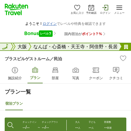
お気に入り
予約確認
ログイン
メニュー
大阪府
全国
大阪
なんば・心斎橋・天王寺・阿倍野・長居
プラスビルゲストルーム／民泊
プラン
施設紹介
部屋
写真
クーポン
クチコミ
プラン一覧
宿泊プラン
チェックイン
チェックアウト
大人
子ども
部屋数
--/--
--/--
--
--
--
〜
人
人
部屋