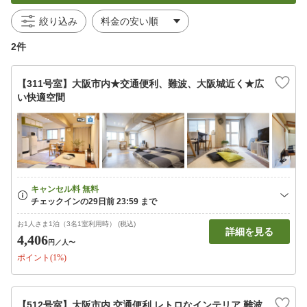
絞り込み
2件
【311号室】大阪市内★交通便利、難波、大阪城近く★広
い快適空間
お1人さま1泊（3名1室利用時） (税込)
詳細を見る
4,406
円
／人〜
ポイント(1%)
【512号室】大阪市内 交通便利 レトロなインテリア 難波