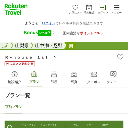
お気に入り
予約確認
ログイン
メニュー
全国
全国
山梨県
山中湖・忍野
Ｒ&#65293;ｈｏｕｓｅ
Ｒ－ｈｏｕｓｅ １ｓｔ ＾
プラン
施設紹介
部屋
写真
クーポン
クチコミ
プラン一覧
宿泊プラン
チェックイン
チェックアウト
大人
子ども
部屋数