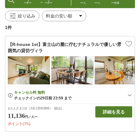
--/--
--/--
--
--
--
〜
人
人
部屋
絞り込み
1件
【R-house 1st】富士山の麓に佇むナチュラルで優しい雰
囲気の貸切ヴィラ
お1人さま1泊（5名1室利用時） (税込)
詳細を見る
11,136
円
／人〜
ポイント(1%)