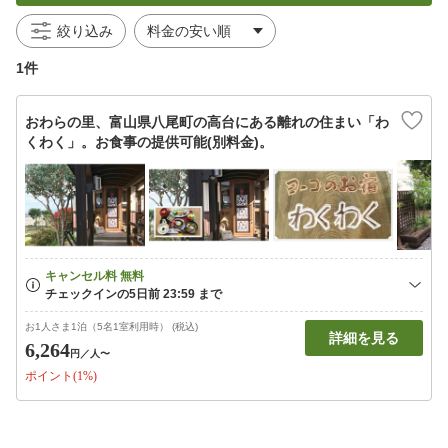
絞り込み
1件
おわらの里、富山県八尾町の高台にある離れの住まい「わ
くわく」。お食事の提供可能(別料金)。
お1人さま1泊（5名1室利用時） (税込)
詳細を見る
6,264
円
／人〜
ポイント(1%)