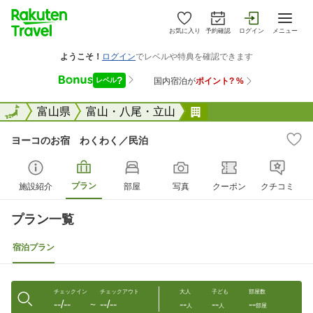
お気に入り
予約確認
ログイン
メニュー
全国
全国
富山県
富山・八尾・立山
ヨーコのお宿 わく
ヨーコのお宿 わくわく／民泊
プラン
施設紹介
部屋
写真
クーポン
クチコミ
プラン一覧
宿泊プラン
チェックイン
チェックアウト
大人
子ども
部屋数
--/--
--/--
--
--
--
〜
人
人
部屋