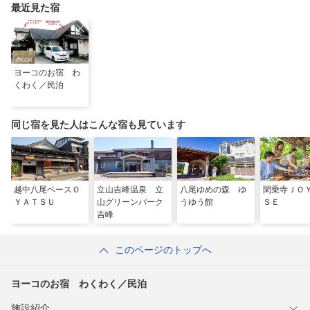
最近見た宿
ヨーコのお宿 わ
くわく／民泊
同じ宿を見た人はこんな宿も見ています
越中八尾ベースＯ
立山吉峰温泉 立
八尾ゆめの森 ゆ
閑乗寺ＪＯ
ＹＡＴＳＵ
山グリーンパーク
うゆう館
ＳＥ
吉峰
このページのトップへ
ヨーコのお宿 わくわく／民泊
施設紹介