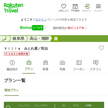
お気に入り
予約確認
ログイン
メニュー
全国
全国
岐阜県
高山・飛騨
Ｖｉｌｌａ みとれ屋／民
Ｖｉｌｌａ みとれ屋／民泊
プラン
施設紹介
部屋
写真
クーポン
クチコミ
プラン一覧
宿泊プラン
チェックイン
チェックアウト
大人
子ども
部屋数