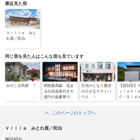
最近見た宿
Ｖｉｌｌａ みと
れ屋／民泊
同じ宿を見た人はこんな宿も見ています
みやこ古民家 ＾
関西最高級 温ま
日光のとなり鹿沼
【貸別荘】
る白浜温泉付き６
の小さなゲストハ
ｊｉｓｈ
億円の超豪華ヴィ
ウス ＾
Ｃ－Ｓｉｄ
ラまるまる貸切
ａｒｉｎｅ
家族親友忘年会セ
ｒｒａｃｅ
このページのトップへ
ミナー ＾
Ｖｉｌｌａ みとれ屋／民泊
施設紹介