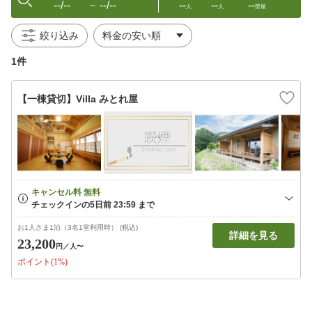
--/--
--/--
--
--
--
〜
人
人
部屋
絞り込み
1件
【一棟貸切】Villa みとれ屋
お1人さま1泊（3名1室利用時） (税込)
詳細を見る
23,200
円
／人〜
ポイント(1%)