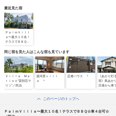
最近見た宿
ＰａｌｍＶｉｌｌ
ａ〜最大１０名！
テラスでＢＢＱ☆
車４台可☆／民泊
同じ宿を見た人はこんな宿も見ています
Ｖｉｌｌａ Ｍａ
湯河原ｖｉｌｌ
忍者ハウス ＾
《あかり灯
ｒｉｓｏ“貸別荘マ
ａ ＾
宿》島あか
リソ”／民泊
庄港から車
分。スーパ
徒歩５分。
このページのトップへ
ＰａｌｍＶｉｌｌａ〜最大１０名！テラスでＢＢＱ☆車４台可☆