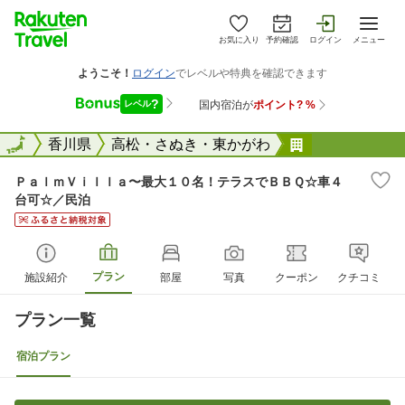
お気に入り
予約確認
ログイン
メニュー
全国
全国
香川県
高松・さぬき・東かがわ
ＰａｌｍＶｉ
ＰａｌｍＶｉｌｌａ〜最大１０名！テラスでＢＢＱ☆車４
台可☆／民泊
プラン
施設紹介
部屋
写真
クーポン
クチコミ
プラン一覧
宿泊プラン