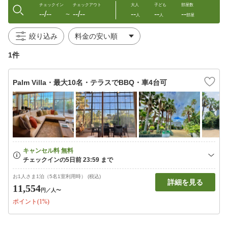
チェックイン
チェックアウト
大人
子ども
部屋数
--/--
--/--
--
--
--
〜
人
人
部屋
絞り込み
1件
Palm Villa・最大10名・テラスでBBQ・車4台可
お1人さま1泊（5名1室利用時） (税込)
詳細を見る
11,554
円
／人〜
ポイント(1%)