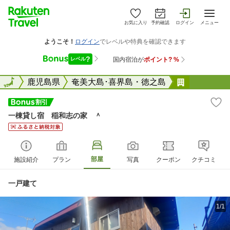
お気に入り
予約確認
ログイン
メニュー
全国
全国
鹿児島県
奄美大島･喜界島・徳之島
一棟貸し宿
一棟貸し宿 稲和志の家 ＾
部屋
施設紹介
プラン
写真
クーポン
クチコミ
一戸建て
1/1