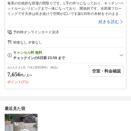
奄美の伝統的な部屋の間取りです。L字の作りになっており、キッチン~ベ
ッドルーム~リビングまで一体になっており、開放的です。全部屋フロー
リングです天井は吹き抜けで空間が広いです築130年の木材をそのまま柱
で利用しており、ノスタルジックで温かみがあります五右衛門風呂の体
続きを読む
験、入浴できます設備・アメニティエアコン,BBQ,掃除用具,洗剤,乾燥機,
洗濯物干し,ゴミ捨て場,ヘアドライヤー,キッチン,調理器具,電子レンジ,タ
予約時オンラインカード決済
オル、シーツ、石鹸、トイレットペーパー,駐車場込み,冷蔵庫,シャンプー,
ソープ,コンロ,食器,歯ブラシ,TV,洗濯機,WIFIネット接続,窓あり,机・ワーク
朝食なし 夕食なし
スペース宿泊料金には手配手数料16%を含んでおります。※手数料率を変
更する場合があります。
お1人さま1泊（5名1室利用時） (税込)
空室・料金確認
7,656
円
／人〜
ポイント(1%)
最近見た宿