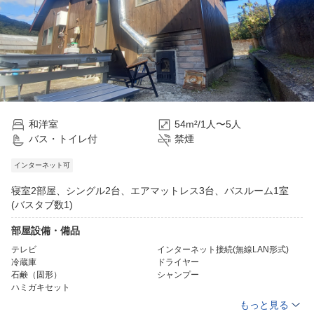
和洋室
54m²/1人〜5人
バス・トイレ付
禁煙
インターネット可
寝室2部屋、シングル2台、エアマットレス3台、バスルーム1室
(バスタブ数1)
部屋設備・備品
テレビ
インターネット接続(無線LAN形式)
冷蔵庫
ドライヤー
石鹸（固形）
シャンプー
ハミガキセット
もっと見る