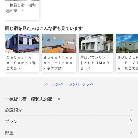
一棟貸し宿 稲和
志の家 ＾
同じ宿を見た人はこんな宿も見ています
Ｃａｂｏｃｈｏ
ｇｕｅｓｔｈｏｕ
戸口アウンリゾー
ＧＯＬＤＥ
ｎ Ｃａｍｐ＜奄
ｓｅ ｍｉｎｋａ
トＫＵＳＵＭＡＲ
ＩＬＥ Ｖ
美大島＞
＜奄美大島＞
Ｕ ＾
Ａ＜奄美大
このページのトップへ
一棟貸し宿 稲和志の家 ＾
施設紹介
プラン
部屋