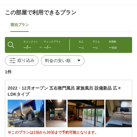
この部屋で利用できるプラン
宿泊プラン
チェックイン
チェックアウト
大人
子ども
部屋数
--/--
--/--
--
--
--
〜
人
人
部屋
絞り込み
1件
2022・12月オープン 五右衛門風呂 家族風呂 設備新品 広々
LDKタイプ
※このプランは1泊から30泊まで予約可能となります。