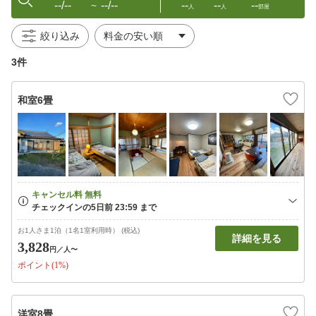
--/--
--/--
--
--
--
〜
人
人
部屋
絞り込み
3件
和室6畳
お1人さま1泊（1名1室利用時） (税込)
詳細を見る
3,828
円
／人〜
ポイント(1%)
洋室8畳