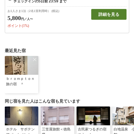
お1人さま1泊（2名1室利用時） (税込)
詳細を見る
5,800
円
／人〜
ポイント(1%)
最近見た宿
ｂｒｏｍｐｔｏｎ
旅の宿 ＾
同じ宿を見た人はこんな宿も見ています
ホテル サボテン
三笠屋旅館＜徳島
古民家つるぎの宿
白地温泉 