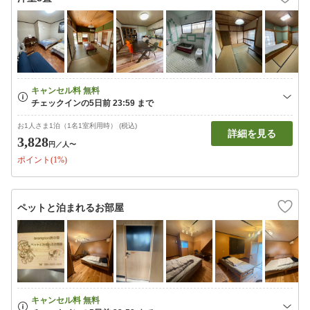
お1人さま1泊（1名1室利用時） (税込)
詳細を見る
3,828
円
／人〜
ポイント(1%)
ペットと泊まれるお部屋