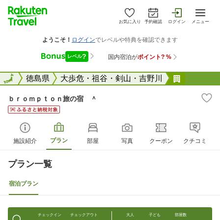
お気に入り
予約確認
ログイン
メニュー
全国
全国
徳島県
大歩危・祖谷・剣山・吉野川
ｂｒｏｍ
ｂｒｏｍｐｔｏｎ旅の宿 ＾
プラン
施設紹介
部屋
写真
クーポン
クチコミ
プラン一覧
宿泊プラン
チェックイン
チェックアウト
大人
子ども
部屋数