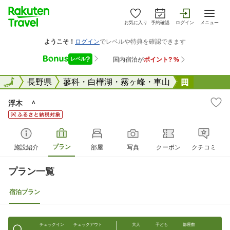
お気に入り
予約確認
ログイン
メニュー
全国
全国
長野県
蓼科・白樺湖・霧ヶ峰・車山
浮木 ＾
浮木 ＾
プラン
施設紹介
部屋
写真
クーポン
クチコミ
プラン一覧
宿泊プラン
チェックイン
チェックアウト
大人
子ども
部屋数