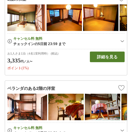
お1人さま1泊（4名1室利用時） (税込)
詳細を見る
3,335
円
／人〜
ポイント(1%)
ベランダのある2階の洋室