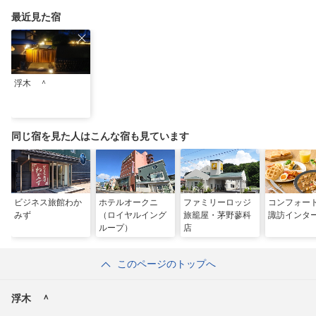
最近見た宿
浮木 ＾
同じ宿を見た人はこんな宿も見ています
ビジネス旅館わか
ホテルオークニ
ファミリーロッジ
コンフォー
みず
（ロイヤルイング
旅籠屋・茅野蓼科
諏訪インタ
ループ）
店
このページのトップへ
浮木 ＾