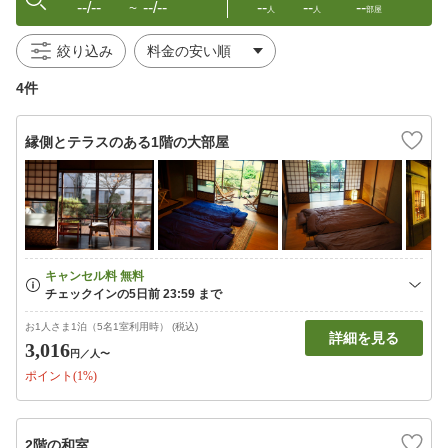
--/--
--/--
--
--
--
〜
人
人
部屋
絞り込み
4件
縁側とテラスのある1階の大部屋
お1人さま1泊（5名1室利用時） (税込)
詳細を見る
3,016
円
／人〜
ポイント(1%)
2階の和室