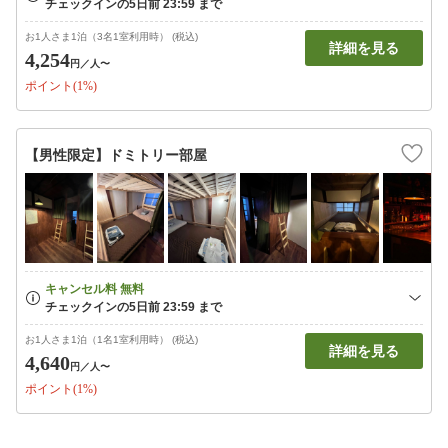
お1人さま1泊（3名1室利用時） (税込)
詳細を見る
4,254
円
／人〜
ポイント(1%)
【男性限定】ドミトリー部屋
お1人さま1泊（1名1室利用時） (税込)
詳細を見る
4,640
円
／人〜
ポイント(1%)