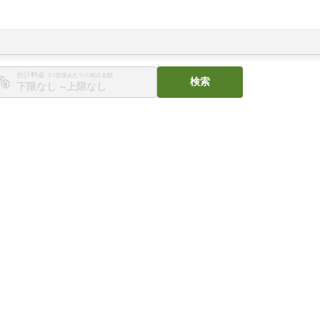
合計料金
※1部屋あたりの税込金額
検索
〜
。