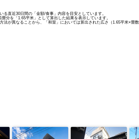
いる直近30日間の「金額/食事」内容を目安としています。
畳分を「1.65平米」として算出した結果を表示しています。
方法が異なることから、「和室」においては算出された広さ（1.65平米×畳数