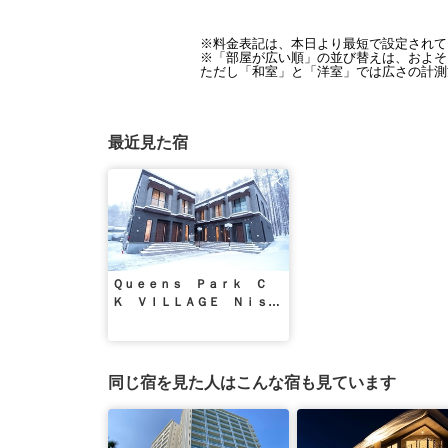
※料金表記は、本日より最短で設定されて
※「部屋が広い順」の並び替えは、およそ1
ただし「和室」と「洋室」では広さの計測
最近見た宿
Ｑｕｅｅｎｓ Ｐａｒｋ Ｃ
Ｋ ＶＩＬＬＡＧＥ Ｎｉｓｅ
ｋｏ Ｈｉｒａｆｕ／民泊
同じ宿を見た人はこんな宿も見ています