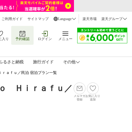
ご利用ガイド
サイトマップ
Language
楽天市場
楽天グループ
に入り
予約確認
ログイン
メニュー
ふるさと納税
旅行ガイド
その他
ｉｒａｆｕ／民泊 宿泊プラン一覧
ｏ Ｈｉｒａｆｕ／
メルマガ
お気に入り
登録
追加