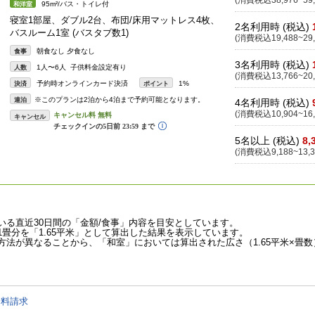
(消費税込38,976~59,
95m²/バス・トイレ付
和洋室
寝室1部屋、ダブル2台、布団/床用マットレス4枚、
2名利用時 (税込)
バスルーム1室 (バスタブ数1)
(消費税込19,488~29,
朝食なし 夕食なし
食事
3名利用時 (税込)
1人〜6人 子供料金設定有り
人数
(消費税込13,766~20,
予約時オンラインカード決済
1%
決済
ポイント
※このプランは2泊から4泊まで予約可能となります。
連泊
4名利用時 (税込)
(消費税込10,904~16,
キャンセル
5名以上 (税込)
8,
(消費税込9,188~13,3
いる直近30日間の「金額/食事」内容を目安としています。
畳分を「1.65平米」として算出した結果を表示しています。
法が異なることから、「和室」においては算出された広さ（1.65平米×畳数
資料請求