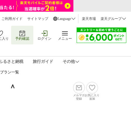
ご利用ガイド
サイトマップ
Language
楽天市場
楽天グループ
に入り
予約確認
ログイン
メニュー
ふるさと納税
旅行ガイド
その他
泊プラン一覧
ス ＾
メルマガ
お気に入り
登録
追加