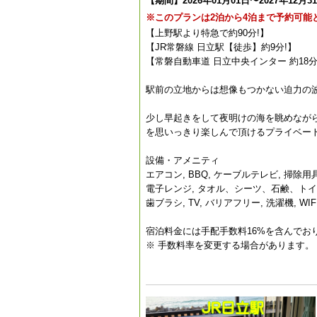
【期間】2026年01月01日〜2027年12月3
※このプランは2泊から4泊まで予約可能
【上野駅より特急で約90分!】
【JR常磐線 日立駅【徒歩】約9分!】
【常磐自動車道 日立中央インター 約18分
駅前の立地からは想像もつかない迫力の
少し早起きをして夜明けの海を眺めながら
を思いっきり楽しんで頂けるプライベー
設備・アメニティ
エアコン, BBQ, ケーブルテレビ, 掃除用
電子レンジ, タオル、シーツ、石鹸、トイレッ
歯ブラシ, TV, バリアフリー, 洗濯機, W
宿泊料金には手配手数料16%を含んでお
※ 手数料率を変更する場合があります。