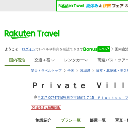
国内宿泊
交通＋宿
レンタカー
高速バス・ツア
楽天トラベルトップ
全国
茨城県
日立・北茨城・奥久
Ｐｒｉｖａｔｅ Ｖｉｌｌ
〒317-0074茨城県日立市旭町1-7-15 Ｆｌｕｃｔｕｓ
施設紹介
プラン一覧
部屋一覧
写真・動