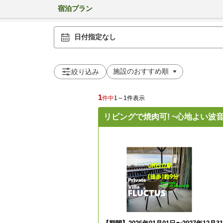
宿泊プラン
日付指定なし
絞り込み
1
件中
1～1件表示
リビングで焼肉可! ~心地よい波音