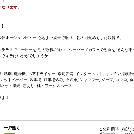
1日
となります。
!】
波音オーシャンビュー 心地よい波音で眠り、朝の目覚めもまた波音で。
テラスでコーヒーを 朝の散歩の途中、シーバーズカフェで朝食を そんな非
トヴィラはいかがでしょうか。
具, 洗剤, 乾燥機, ヘアドライヤー, 暖房設備, インターネット, キッチン, 調理器
トペーパー, 炊事場, 駐車場込み, 冷蔵庫, シャンプー, ソープ, コンロ, 食
IFIネット接続, 窓あり, 机・ワークスペース
ります。
一戸建て
1名利用時 (税込)