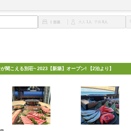
1
0
1
大人
子供
が聞こえる別荘~ 2023【新築】オープン! 【2泊より】