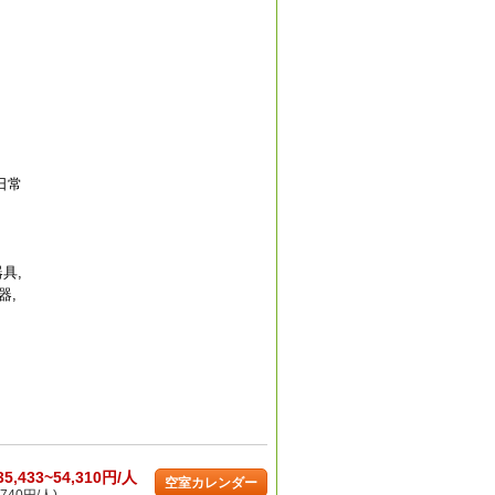
日常
具,
器,
35,433~54,310円/人
空室カレンダー