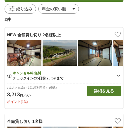
絞り込み
2件
NEW 全館貸し切り 2名様以上
お1人さま1泊（5名1室利用時） (税込)
詳細を見る
8,213
円
／人〜
ポイント(1%)
全館貸し切り 1名様