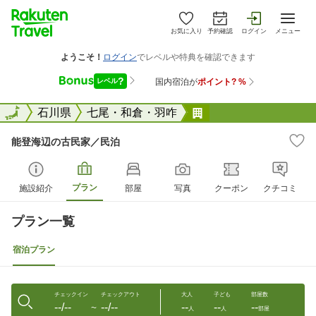
お気に入り
予約確認
ログイン
メニュー
全国
全国
石川県
七尾・和倉・羽咋
能登海辺の古民家／
能登海辺の古民家／民泊
プラン
施設紹介
部屋
写真
クーポン
クチコミ
プラン一覧
宿泊プラン
チェックイン
チェックアウト
大人
子ども
部屋数
--/--
--/--
--
--
--
〜
人
人
部屋