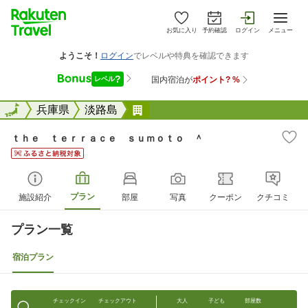
お気に入り
予約確認
ログイン
メニュー
全国
全国
兵庫県
淡路島
ｔｈｅ ｔｅｒｒａｃｅ ｓｕ
ｔｈｅ ｔｅｒｒａｃｅ ｓｕｍｏｔｏ ＾
プラン
施設紹介
部屋
写真
クーポン
クチコミ
プラン一覧
宿泊プラン
チェックイン
チェックアウト
大人
子ども
部屋数