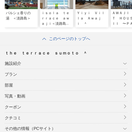
パルシェ香りの
ｉｓｏｌａ ｔｅ
Ｙｉｙｉ Ｖｉｌ
ＡＷＡＪＩ
湯 ＜淡路島＞
ｒｒａｃｅ ａｗ
ｌａ Ａｗａｊ
Ｔ ＨＯ
ａｊｉ＜淡路島＞
ｉ ＾
ＩＩ 〜Ｐ
ＦＩＣ Ｏ
Ｒ ＳＥ
このページのトップへ
＜淡路島＞
ｔｈｅ ｔｅｒｒａｃｅ ｓｕｍｏｔｏ ＾
施設紹介
プラン
部屋
写真・動画
クーポン
クチコミ
その他の情報（PCサイト）