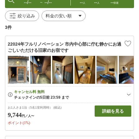
--/--
--/--
--
--
--
〜
人
人
部屋
絞り込み
3件
22024年フルリノベーション 市内中心部に佇む静かにお過
ごしいただける旧家のお宿です
お1人さま1泊（5名1室利用時） (税込)
詳細を見る
9,744
円
／人〜
ポイント(1%)