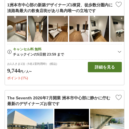
1洲本市中心部の新築デザイナーズ1棟貸、徒歩数分圏内に
淡路島最大の飲食店街があり島内唯一の立地です
お1人さま1泊（5名1室利用時） (税込)
詳細を見る
9,744
円
／人〜
ポイント(1%)
The Seventh 2026年7月開業 洲本市中心部に静かに佇む
最新のデザイナーズお宿です