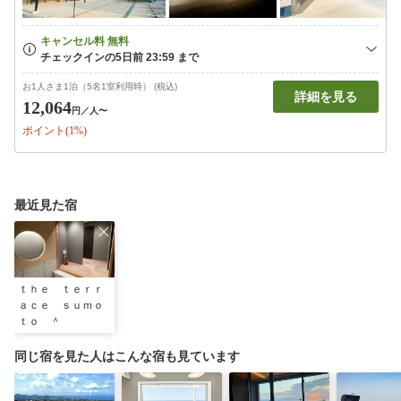
お1人さま1泊（5名1室利用時） (税込)
詳細を見る
12,064
円
／人〜
ポイント(1%)
最近見た宿
ｔｈｅ ｔｅｒｒ
ａｃｅ ｓｕｍｏ
ｔｏ ＾
同じ宿を見た人はこんな宿も見ています