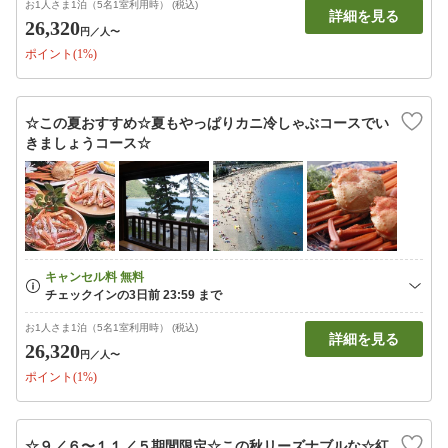
お1人さま1泊（5名1室利用時） (税込)
詳細を見る
26,320
円
／人〜
ポイント(1%)
☆この夏おすすめ☆夏もやっぱりカニ冷しゃぶコースでい
きましょうコース☆
お1人さま1泊（5名1室利用時） (税込)
詳細を見る
26,320
円
／人〜
ポイント(1%)
☆９／６〜１１／５期間限定☆この秋リーズナブルな☆紅