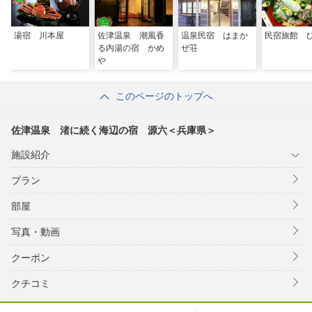
湯宿 川本屋
佐津温泉 潮風香
温泉民宿 はまか
民宿旅館 
る内湯の宿 かめ
ぜ荘
や
このページのトップへ
佐津温泉 渚に続く海辺の宿 源六＜兵庫県＞
施設紹介
プラン
部屋
写真・動画
クーポン
クチコミ