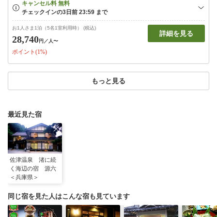
お1人さま1泊（5名1室利用時） (税込)
詳細を見る
28,740
円
／人〜
ポイント(1%)
もっと見る
最近見た宿
佐津温泉 渚に続
く海辺の宿 源六
＜兵庫県＞
同じ宿を見た人はこんな宿も見ています