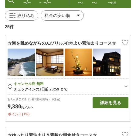
--/--
--/--
--
--
--
〜
人
人
部屋
絞り込み
25件
☆海を眺めながらのんびり♪♪♪心地よい素泊まりコース☆
お1人さま1泊（5名1室利用時） (税込)
詳細を見る
9,380
円
／人〜
ポイント(1%)
☆ゆったり素泊まり＆素敵な朝食付きコース☆