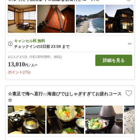
お1人さま1泊（5名1室利用時） (税込)
詳細を見る
13,010
円
／人〜
ポイント(1%)
☆素足で海へ直行♪♪海遊びではしゃぎすぎてお疲れコース
☆