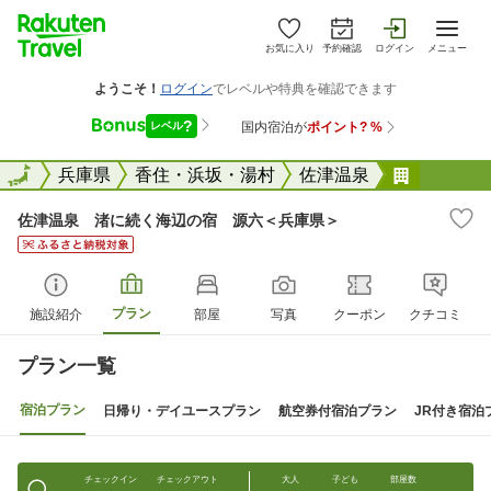
お気に入り
予約確認
ログイン
メニュー
全国
全国
兵庫県
香住・浜坂・湯村
佐津温泉
佐津温泉
佐津温泉 渚に続く海辺の宿 源六＜兵庫県＞
プラン
施設紹介
部屋
写真
クーポン
クチコミ
プラン一覧
宿泊プラン
日帰り・デイユースプラン
航空券付宿泊プラン
JR付き宿泊
チェックイン
チェックアウト
大人
子ども
部屋数