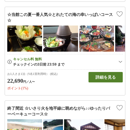
☆当館この夏一番人気☆とれたての海の幸いっぱいコース
☆
お1人さま1泊（5名1室利用時） (税込)
詳細を見る
22,690
円
／人〜
ポイント(1%)
終了間近 ☆いさり火を地平線に眺めながら♪♪ゆったりバ
ーベーキューコース☆