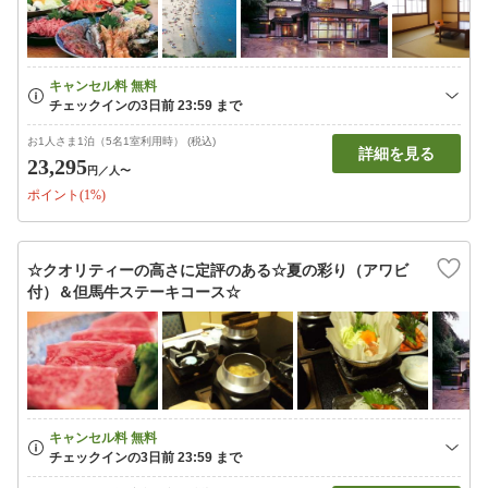
お1人さま1泊（5名1室利用時） (税込)
詳細を見る
23,295
円
／人〜
ポイント(1%)
☆クオリティーの高さに定評のある☆夏の彩り（アワビ
付）＆但馬牛ステーキコース☆