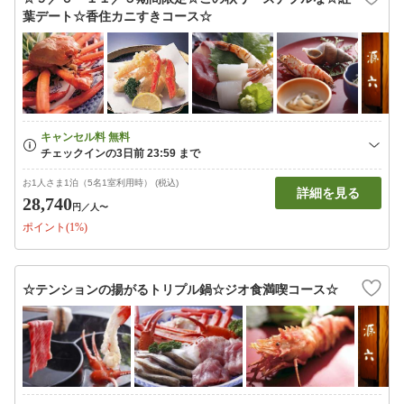
葉デート☆香住カニすきコース☆
お1人さま1泊（5名1室利用時） (税込)
詳細を見る
28,740
円
／人〜
ポイント(1%)
☆テンションの揚がるトリプル鍋☆ジオ食満喫コース☆