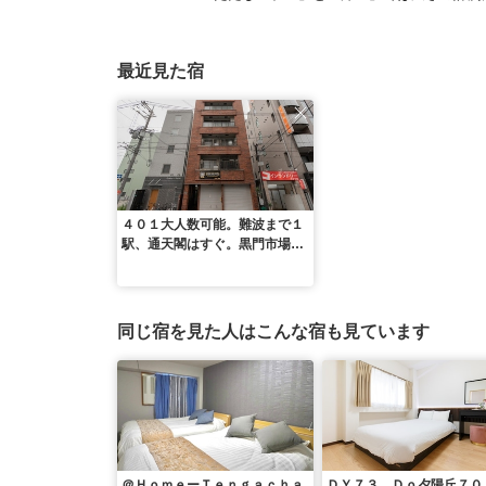
最近見た宿
４０１大人数可能。難波まで１
駅、通天閣はすぐ。黒門市場、
動物園、スパワールまで徒歩可
能／民泊
同じ宿を見た人はこんな宿も見ています
＠ＨｏｍｅーＴｅｎｇａｃｈａ
ＤＹ７３ Ｄｏ夕陽丘７０