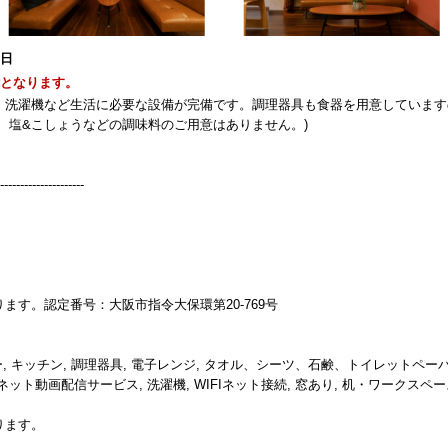
1日
能となります。
、洗濯機など生活に必要な設備が完備です。調理器具も食器を用意しています
、塩&こしょうなどの調味料のご用意はありません。)
------------------
す。認定番号：大阪市指令大保環第20-769号
ー, キッチン, 調理器具, 電子レンジ, タオル、シーツ、石鹸、トイレットペーパ
V, ネット動画配信サービス, 洗濯機, WIFIネット接続, 窓あり, 机・ワークスペ
ります。