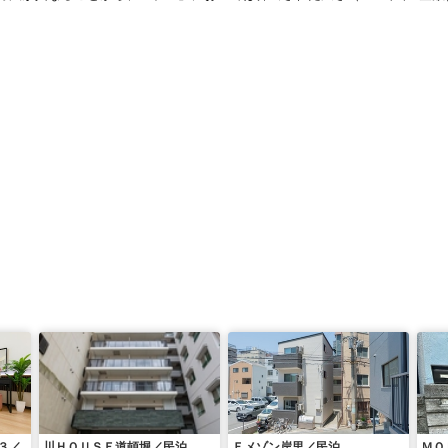
３／
川ＨＯＵＳＥ道頓堀／民泊
Ｆメゾン岸里／民泊
ＭＯ