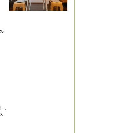
の
ー,
ース