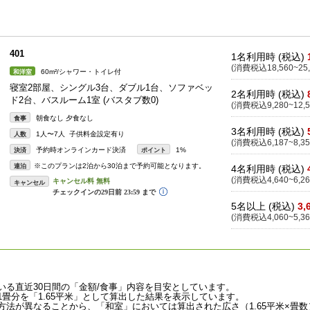
401
1名利用時 (税込)
(消費税込18,560~25,
60m²/シャワー・トイレ付
和洋室
寝室2部屋、シングル3台、ダブル1台、ソファベッ
2名利用時 (税込)
ド2台、バスルーム1室 (バスタブ数0)
(消費税込9,280~12,5
朝食なし 夕食なし
食事
3名利用時 (税込)
1人〜7人 子供料金設定有り
人数
(消費税込6,187~8,35
予約時オンラインカード決済
1%
決済
ポイント
※このプランは2泊から30泊まで予約可能となります。
連泊
4名利用時 (税込)
(消費税込4,640~6,26
キャンセル
5名以上 (税込)
3,
(消費税込4,060~5,36
いる直近30日間の「金額/食事」内容を目安としています。
畳分を「1.65平米」として算出した結果を表示しています。
法が異なることから、「和室」においては算出された広さ（1.65平米×畳数