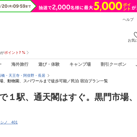
ヘルプ
お気
ー
海外旅行
遊び・体験
キャンプ場
割引クーポン
斎橋・天王寺・阿倍野・長居
場、動物園、スパワールまで徒歩可能／民泊 宿泊プラン一覧
で１駅、通天閣はすぐ。黒門市場
クシノ 401