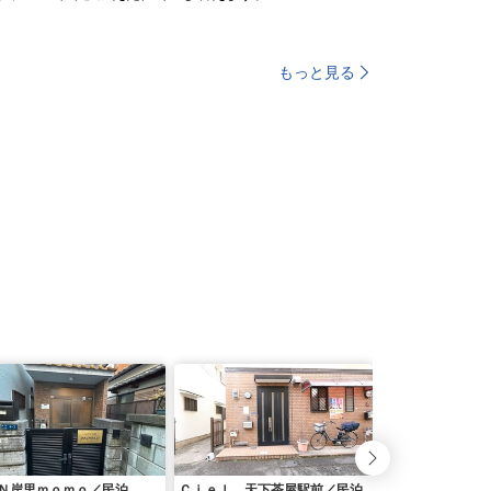
もっと見る
Ｎ岸里ｍｏｍｏ／民泊
Ｃｉｅｌ 天下茶屋駅前／民泊
大国町戸建て／民