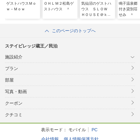
ゲストハウスＭｏ
ＯＨＬＭ２松島ゲ
気仙沼のゲストハ
鳴子温泉郷
ｗ－Ｍｏｗ
ストハウス ＾
ウス ＳＬＯＷ
付き貸別荘
ＨＯＵＳＥ＠ｋｅ
せみ ＾
ｓｅｎｎｕｍ
ａ （個室１０
このページのトップへ
３号室） ＾
ステイビレッジ蔵王／民泊
施設紹介
プラン
部屋
写真・動画
クーポン
クチコミ
表示モード：
モバイル
PC
会社情報
個人情報保護方針