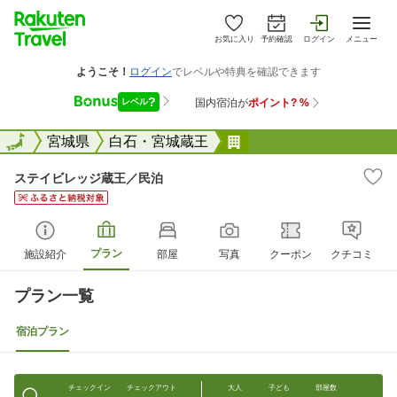
お気に入り
予約確認
ログイン
メニュー
全国
全国
宮城県
白石・宮城蔵王
ステイビレッジ蔵王／
ステイビレッジ蔵王／民泊
プラン
施設紹介
部屋
写真
クーポン
クチコミ
プラン一覧
宿泊プラン
チェックイン
チェックアウト
大人
子ども
部屋数