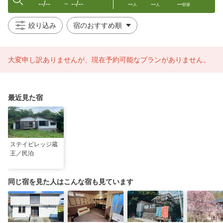
--/--
--/--
--
--
--
〜
人
人
部屋
絞り込み
大変申し訳ありませんが、現在予約可能なプランがありません。
最近見た宿
ステイビレッジ蔵
王／民泊
同じ宿を見た人はこんな宿も見ています