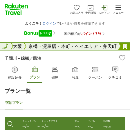
お気に入り
予約確認
ログイン
メニュー
阪府
全国
大阪
京橋・淀屋橋・本町・ベイエリア・弁天町
千間川－緑橋／民泊
プラン
施設紹介
部屋
写真
クーポン
クチコミ
プラン一覧
宿泊プラン
チェックイン
チェックアウト
大人
子ども
部屋数
--/--
--/--
--
--
--
〜
人
人
部屋