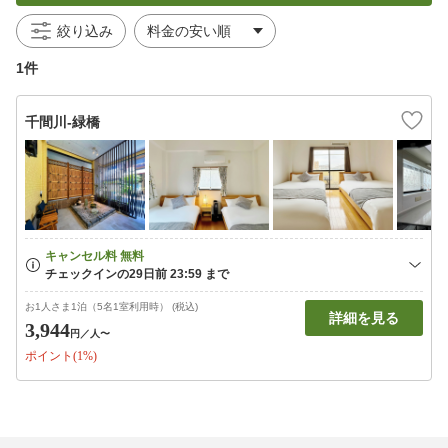
絞り込み
1件
千間川-緑橋
お1人さま1泊（5名1室利用時） (税込)
詳細を見る
3,944
円
／人〜
ポイント(1%)