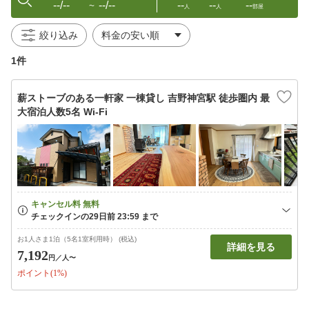
--/--
--/--
--
--
--
〜
人
人
部屋
絞り込み
1件
薪ストーブのある一軒家 一棟貸し 吉野神宮駅 徒歩圏内 最
大宿泊人数5名 Wi-Fi
お1人さま1泊（5名1室利用時） (税込)
詳細を見る
7,192
円
／人〜
ポイント(1%)