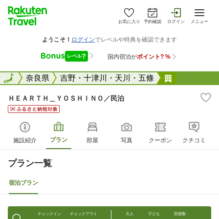
お気に入り
予約確認
ログイン
メニュー
全国
全国
奈良県
吉野・十津川・天川・五條
ＨＥＡＲＴ
ＨＥＡＲＴＨ＿ＹＯＳＨＩＮＯ／民泊
プラン
施設紹介
部屋
写真
クーポン
クチコミ
プラン一覧
宿泊プラン
チェックイン
チェックアウト
大人
子ども
部屋数