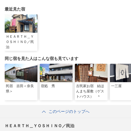
最近見た宿
ＨＥＡＲＴＨ＿Ｙ
ＯＳＨＩＮＯ／民
泊
同じ宿を見た人はこんな宿も見ています
民宿 吉田＜奈良
宿処 秀
古民家お宿 結ほ
一三屋
県＞
んまち屋敷（ゲス
トハウス） ＾
このページのトップへ
ＨＥＡＲＴＨ＿ＹＯＳＨＩＮＯ／民泊