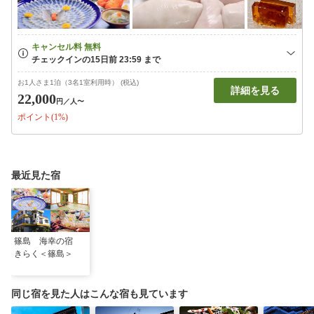
お1人さま1泊（3名1室利用時） (税込)
詳細を見る
22,000
円
／人〜
ポイント(1%)
最近見た宿
篠島 海幸の宿
きらく＜篠島＞
同じ宿を見た人はこんな宿も見ています