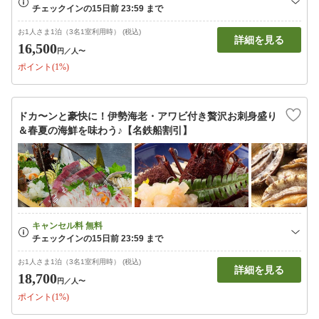
お1人さま1泊（3名1室利用時） (税込)
詳細を見る
16,500
円
／人〜
ポイント(1%)
ドカ〜ンと豪快に！伊勢海老・アワビ付き贅沢お刺身盛り
＆春夏の海鮮を味わう♪【名鉄船割引】
お1人さま1泊（3名1室利用時） (税込)
詳細を見る
18,700
円
／人〜
ポイント(1%)