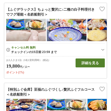
【ふぐデラックス】ちょっと贅沢に♪二種の白子料理付き
でフグ堪能＜名鉄船割引＞
お1人さま1泊（3名1室利用時） (税込)
詳細を見る
19,800
円
／人〜
ポイント(1%)
【特別ふぐ会席】至福のふぐづくし♪贅沢ふぐフルコース
＜名鉄船割引＞