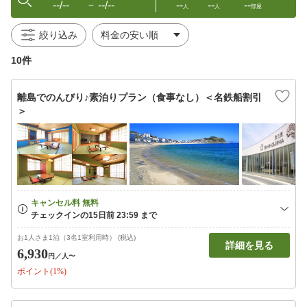
--/--
--/--
--
--
--
〜
人
人
部屋
絞り込み
10件
離島でのんびり♪素泊りプラン（食事なし）＜名鉄船割引
＞
お1人さま1泊（3名1室利用時） (税込)
詳細を見る
6,930
円
／人〜
ポイント(1%)