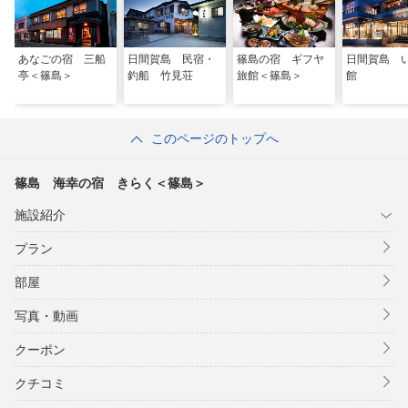
あなごの宿 三船
日間賀島 民宿・
篠島の宿 ギフヤ
日間賀島 
亭＜篠島＞
釣船 竹見荘
旅館＜篠島＞
館
このページのトップへ
篠島 海幸の宿 きらく＜篠島＞
施設紹介
プラン
部屋
写真・動画
クーポン
クチコミ