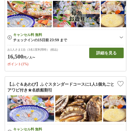
お1人さま1泊（3名1室利用時） (税込)
詳細を見る
16,500
円
／人〜
ポイント(1%)
【ふぐ＆あわび】ふぐスタンダードコースに1人1個丸ごと
アワビ付き★名鉄船割引