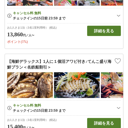
お1人さま1泊（3名1室利用時） (税込)
詳細を見る
13,860
円
／人〜
ポイント(1%)
【海鮮デラックス】1人に１個活アワビ付き♪てんこ盛り海
鮮プラン＜名鉄船割引＞
お1人さま1泊（3名1室利用時） (税込)
詳細を見る
15,400
円
／人〜