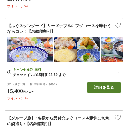
ポイント(1%)
【ふぐスタンダード】リーズナブルにフグコースを味わう
ならコレ！【名鉄船割引】
お1人さま1泊（3名1室利用時） (税込)
詳細を見る
15,400
円
／人〜
ポイント(1%)
【グループ旅】3名様から受付☆ふぐコース＆豪快に旬魚
の姿造り♪【名鉄船割引】