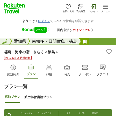
お気に入り
予約確認
ログイン
メニュー
全国
全国
愛知県
南知多・日間賀島・篠島
篠島 海幸の
篠島 海幸の宿 きらく＜篠島＞
プラン
施設紹介
部屋
写真
クーポン
クチコミ
プラン一覧
宿泊プラン
航空券付宿泊プラン
チェックイン
チェックアウト
大人
子ども
部屋数