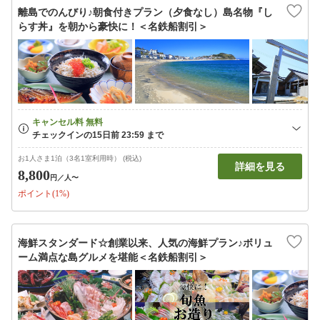
離島でのんびり♪朝食付きプラン（夕食なし）島名物『し
らす丼』を朝から豪快に！＜名鉄船割引＞
お1人さま1泊（3名1室利用時） (税込)
詳細を見る
8,800
円
／人〜
ポイント(1%)
海鮮スタンダード☆創業以来、人気の海鮮プラン♪ボリュ
ーム満点な島グルメを堪能＜名鉄船割引＞