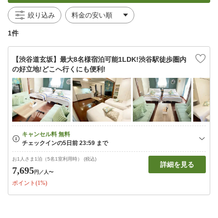
絞り込み
1件
【渋谷道玄坂】最大8名様宿泊可能1LDK!渋谷駅徒歩圏内
の好立地!どこへ行くにも便利!
お1人さま1泊（5名1室利用時） (税込)
詳細を見る
7,695
円
／人〜
ポイント(1%)