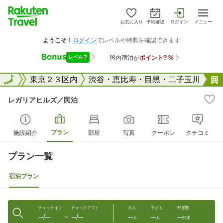
お気に入り
予約確認
ログイン
メニュー
東京都
全国
東京２３区内
渋谷・恵比寿・目黒・二子玉川
レガリアヒルズ／民泊
プラン
施設紹介
部屋
写真
クーポン
クチコミ
プラン一覧
宿泊プラン
チェックイン
チェックアウト
大人
子ども
部屋数
--/--
--/--
--
--
--
〜
人
人
部屋