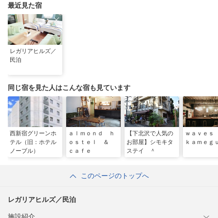
最近見た宿
レガリアヒルズ／
民泊
同じ宿を見た人はこんな宿も見ています
西新宿グリーンホ
ａｌｍｏｎｄ ｈ
【下北沢で人気の
ｗａｖｅｓ
テル（旧：ホテル
ｏｓｔｅｌ ＆
お部屋】シモキタ
ｋａｍｅｇ
ノーブル）
ｃａｆｅ
ステイ ＾
このページのトップへ
レガリアヒルズ／民泊
施設紹介