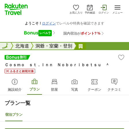
お気に入り
予約確認
ログイン
メニュー
全国
全国
北海道
洞爺・室蘭・登別
Ｃｏｓｍｏ ｓｔ．
Ｃｏｓｍｏ ｓｔ．Ｉｎｎ Ｎｏｂｏｒｉｂｅｔｓｕ ＾
プラン
施設紹介
部屋
写真
クーポン
クチコミ
プラン一覧
宿泊プラン