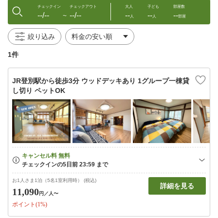
チェックイン
チェックアウト
大人
子ども
部屋数
--/--
--/--
--
--
--
〜
人
人
部屋
絞り込み
1件
JR登別駅から徒歩3分 ウッドデッキあり 1グループ一棟貸
し切り ペットOK
お1人さま1泊（5名1室利用時） (税込)
詳細を見る
11,090
円
／人〜
ポイント(1%)