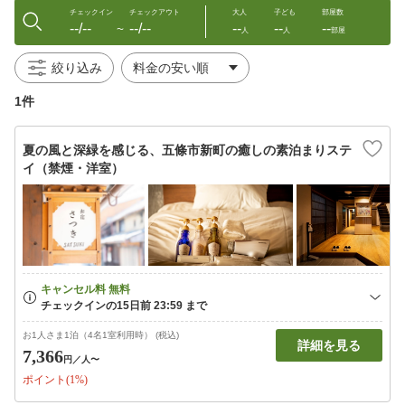
チェックイン
チェックアウト
大人
子ども
部屋数
--/--
--/--
--
--
--
〜
人
人
部屋
絞り込み
1件
夏の風と深緑を感じる、五條市新町の癒しの素泊まりステ
イ（禁煙・洋室）
お1人さま1泊（4名1室利用時） (税込)
詳細を見る
7,366
円
／人〜
ポイント(1%)