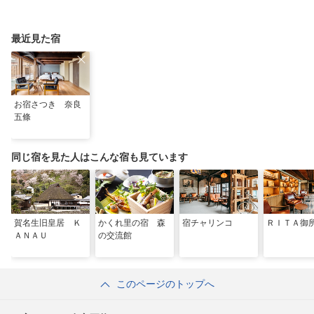
最近見た宿
お宿さつき 奈良
五條
同じ宿を見た人はこんな宿も見ています
賀名生旧皇居 Ｋ
かくれ里の宿 森
宿チャリンコ
ＲＩＴＡ御
ＡＮＡＵ
の交流館
このページのトップへ