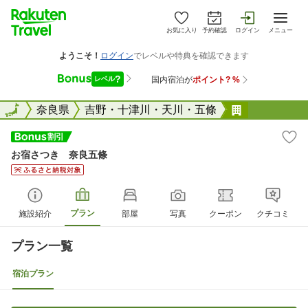
お気に入り
予約確認
ログイン
メニュー
全国
全国
奈良県
吉野・十津川・天川・五條
お宿さつき
お宿さつき 奈良五條
プラン
施設紹介
部屋
写真
クーポン
クチコミ
プラン一覧
宿泊プラン