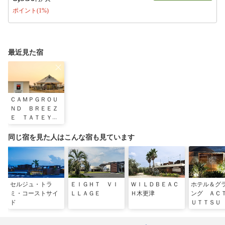
ポイント(1%)
最近見た宿
ＣＡＭＰＧＲＯＵ
ＮＤ ＢＲＥＥＺ
Ｅ ＴＡＴＥＹＡ
ＭＡ
同じ宿を見た人はこんな宿も見ています
セルジュ・トラ
ＥＩＧＨＴ ＶＩ
ＷＩＬＤＢＥＡＣ
ホテル＆グ
ミ・コーストサイ
ＬＬＡＧＥ
Ｈ木更津
ング ＡＣ
ド
ＵＴＴＳＵ