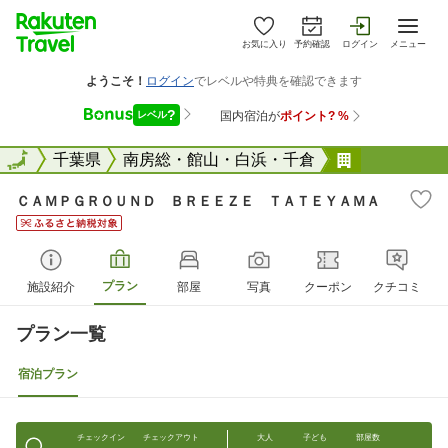
お気に入り
予約確認
ログイン
メニュー
全国
全国
千葉県
南房総・館山・白浜・千倉
ＣＡＭＰＧ
ＣＡＭＰＧＲＯＵＮＤ ＢＲＥＥＺＥ ＴＡＴＥＹＡＭＡ
プラン
施設紹介
部屋
写真
クーポン
クチコミ
プラン一覧
宿泊プラン
チェックイン
チェックアウト
大人
子ども
部屋数