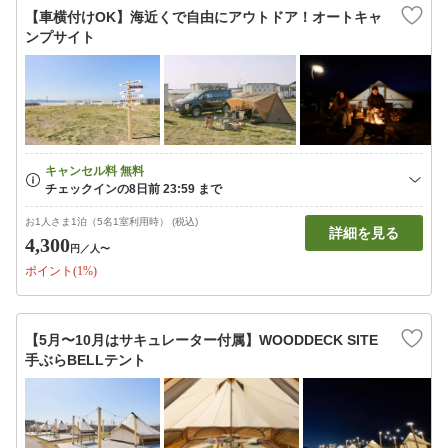
【車横付けOK】海近くで自由にアウトドア！オートキャ
ンプサイト
お1人さま1泊（5名1室利用時） (税込)
詳細を見る
4,300
円
／人〜
ポイント(1%)
【5月〜10月はサキュレーター付属】WOODDECK SITE
手ぶらBELLテント