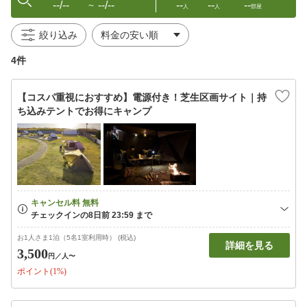
--/--
--/--
--
--
--
〜
人
人
部屋
絞り込み
4件
【コスパ重視におすすめ】電源付き！芝生区画サイト｜持
ち込みテントでお得にキャンプ
お1人さま1泊（5名1室利用時） (税込)
詳細を見る
3,500
円
／人〜
ポイント(1%)