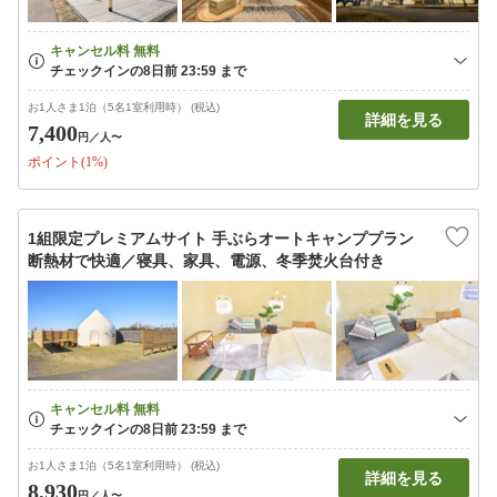
お1人さま1泊（5名1室利用時） (税込)
詳細を見る
7,400
円
／人〜
ポイント(1%)
1組限定プレミアムサイト 手ぶらオートキャンププラン
断熱材で快適／寝具、家具、電源、冬季焚火台付き
お1人さま1泊（5名1室利用時） (税込)
詳細を見る
8,930
円
／人〜