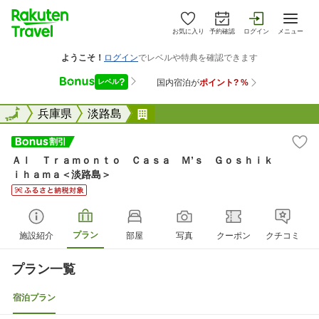
お気に入り
予約確認
ログイン
メニュー
全国
全国
兵庫県
淡路島
Ａｌ Ｔｒａｍｏｎｔｏ Ｃａｓ
Ａｌ Ｔｒａｍｏｎｔｏ Ｃａｓａ Ｍ’ｓ Ｇｏｓｈｉｋ
ｉｈａｍａ＜淡路島＞
プラン
施設紹介
部屋
写真
クーポン
クチコミ
プラン一覧
宿泊プラン