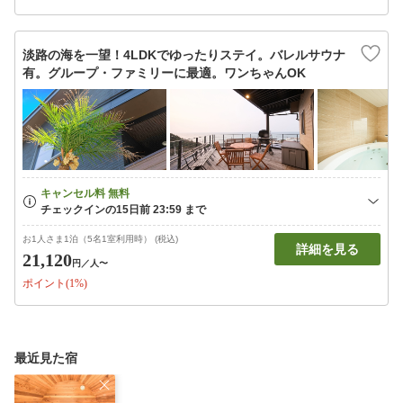
淡路の海を一望！4LDKでゆったりステイ。バレルサウナ
有。グループ・ファミリーに最適。ワンちゃんOK
お1人さま1泊（5名1室利用時） (税込)
詳細を見る
21,120
円
／人〜
ポイント(1%)
最近見た宿