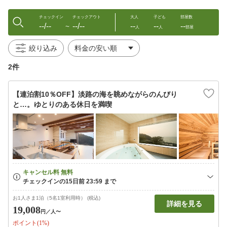
チェックイン
チェックアウト
大人
子ども
部屋数
--/--
--/--
--
--
--
〜
人
人
部屋
絞り込み
2件
【連泊割10％OFF】淡路の海を眺めながらのんびり
と…。ゆとりのある休日を満喫
お1人さま1泊（5名1室利用時） (税込)
詳細を見る
19,008
円
／人〜
ポイント(1%)