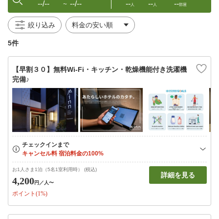
--/--
--/--
--
--
--
〜
人
人
部屋
絞り込み
5件
【早割３０】無料Wi-Fi・キッチン・乾燥機能付き洗濯機
完備♪
お1人さま1泊（5名1室利用時） (税込)
詳細を見る
4,200
円
／人〜
ポイント(1%)