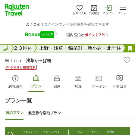
お気に入り
予約確認
ログイン
メニュー
東京２３区内
全国
上野・浅草・錦糸町・新小岩・北千住
Ｍｉｎｎ 浅草かっぱ橋
プラン
施設紹介
部屋
写真
クーポン
クチコミ
プラン一覧
宿泊プラン
航空券付宿泊プラン
チェックイン
チェックアウト
大人
子ども
部屋数