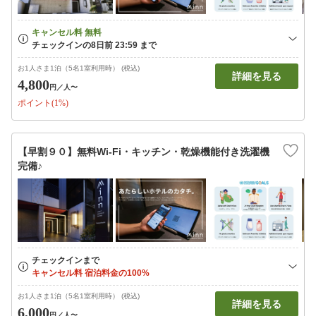
お1人さま1泊（5名1室利用時） (税込)
詳細を見る
4,800
円
／人〜
ポイント(1%)
【早割９０】無料Wi-Fi・キッチン・乾燥機能付き洗濯機
完備♪
お1人さま1泊（5名1室利用時） (税込)
詳細を見る
6,000
円
／人〜