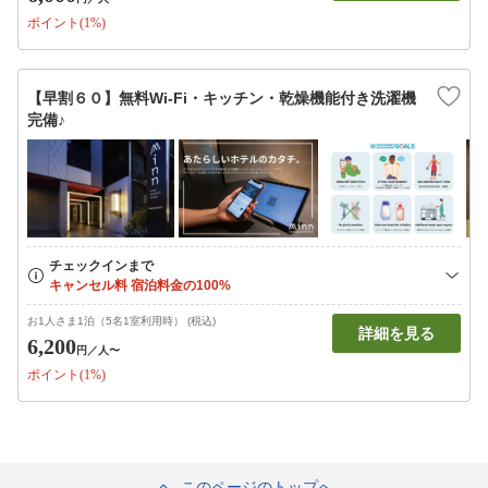
ポイント(1%)
【早割６０】無料Wi-Fi・キッチン・乾燥機能付き洗濯機
完備♪
お1人さま1泊（5名1室利用時） (税込)
詳細を見る
6,200
円
／人〜
ポイント(1%)
このページのトップへ