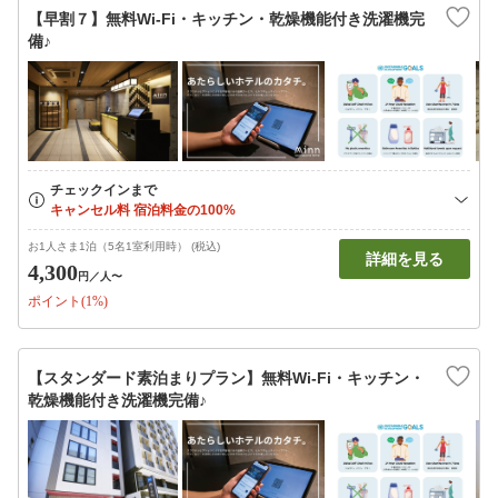
【早割７】無料Wi-Fi・キッチン・乾燥機能付き洗濯機完
備♪
お1人さま1泊（5名1室利用時） (税込)
詳細を見る
4,300
円
／人〜
ポイント(1%)
【スタンダード素泊まりプラン】無料Wi-Fi・キッチン・
乾燥機能付き洗濯機完備♪