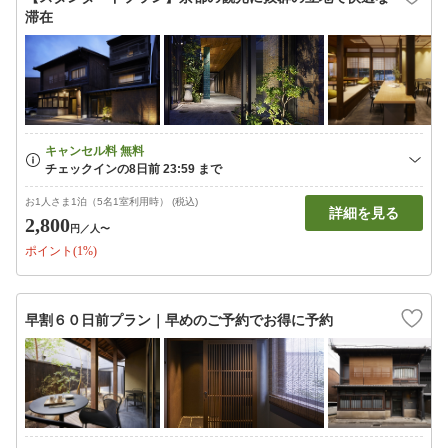
滞在
お1人さま1泊（5名1室利用時） (税込)
詳細を見る
2,800
円
／人〜
ポイント(1%)
早割６０日前プラン｜早めのご予約でお得に予約