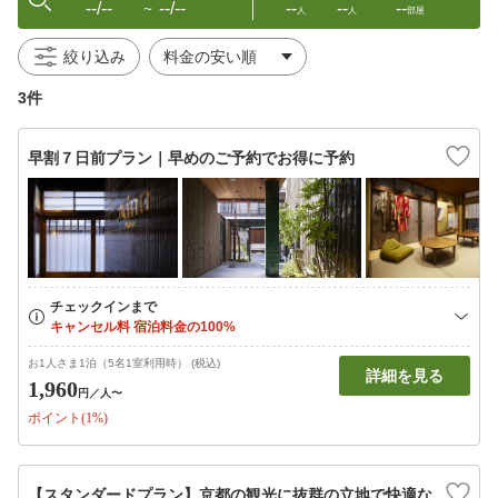
--/--
--/--
--
--
--
〜
人
人
部屋
絞り込み
3件
早割７日前プラン｜早めのご予約でお得に予約
お1人さま1泊（5名1室利用時） (税込)
詳細を見る
1,960
円
／人〜
ポイント(1%)
【スタンダードプラン】京都の観光に抜群の立地で快適な