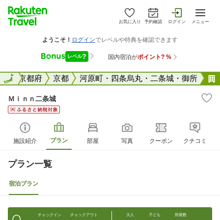
お気に入り
予約確認
ログイン
メニュー
全国
全国
京都府
京都
河原町・四条烏丸・二条城・御所
Ｍｉｎｎ二条城
プラン
施設紹介
部屋
写真
クーポン
クチコミ
プラン一覧
宿泊プラン
チェックイン
チェックアウト
大人
子ども
部屋数