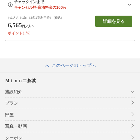
お1人さま1泊（3名1室利用時） (税込)
詳細を見る
6,565
円
／人〜
ポイント(1%)
このページのトップへ
Ｍｉｎｎ二条城
施設紹介
プラン
部屋
写真・動画
クーポン