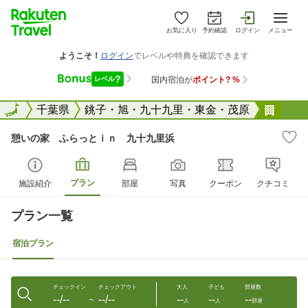
お気に入り
予約確認
ログイン
メニュー
全国
全国
千葉県
銚子・旭・九十九里・東金・茂原
憩い
憩いの家 ふらっとｉｎ 九十九里浜
プラン
施設紹介
部屋
写真
クーポン
クチコミ
プラン一覧
宿泊プラン
チェックイン
チェックアウト
大人
子ども
部屋数
--/--
--/--
--
--
--
〜
人
人
部屋