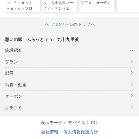
ン Ｆｒｏｎｔ
ｙ 九十九里パー
リアス ガーデン
ｙａｒｄ（フロン
クガーデン（旧：
トヤード）
九十九里ＰＡＲＫ
ＧＡＲＤＥＮー寛
このページのトップへ
道ー）
憩いの家 ふらっとｉｎ 九十九里浜
施設紹介
プラン
部屋
写真・動画
クーポン
クチコミ
表示モード：
モバイル
PC
会社情報
個人情報保護方針