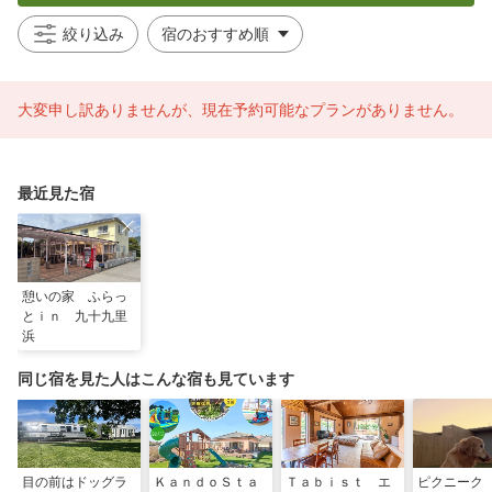
絞り込み
大変申し訳ありませんが、現在予約可能なプランがありません。
最近見た宿
憩いの家 ふらっ
とｉｎ 九十九里
浜
同じ宿を見た人はこんな宿も見ています
目の前はドッグラ
ＫａｎｄｏＳｔａ
Ｔａｂｉｓｔ エ
ピクニーク