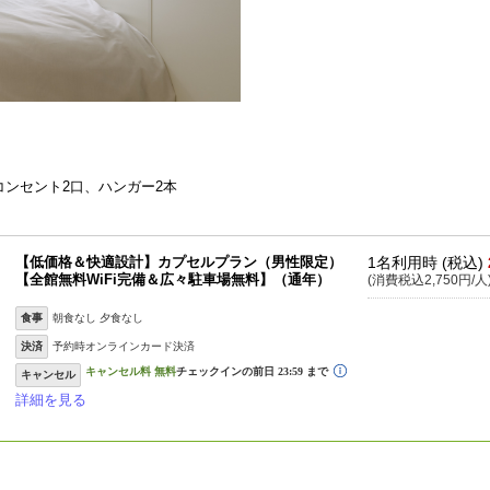
ンセント2口、ハンガー2本
【低価格＆快適設計】カプセルプラン（男性限定）
1名利用時 (税込)
【全館無料WiFi完備＆広々駐車場無料】（通年）
(消費税込2,750円/人
食事
朝食なし 夕食なし
決済
予約時オンラインカード決済
キャンセル
詳細を見る