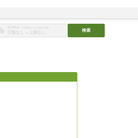
合計料金
※1部屋あたりの税込金額
検索
〜