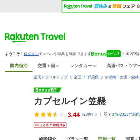
国内宿泊
交通＋宿
レンタカー
高速バス・ツア
楽天トラベルトップ
全国
群馬県
伊勢崎・太田・館林
カプセルイン笠懸
3.44
(
20
件)
〒379-2313群馬
施設紹介
プラン一覧
部屋一覧
写真・動