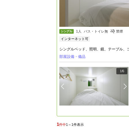
1人
バス・トイレ無
禁煙
シングル
インターネット可
シングルベッド、照明、鏡、テーブル、コ
部屋設備・備品
1
/
6
1
件中
1～1件表示