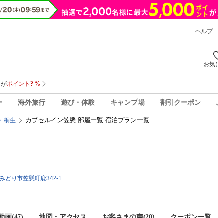
ヘルプ
お気
ー
海外旅行
遊び・体験
キャンプ場
割引クーポン
カプセルイン笠懸 部屋一覧 宿泊プラン一覧
・桐生
県みどり市笠懸町鹿342-1
画(47)
地図・アクセス
お客さまの声(
20
)
クーポン一覧