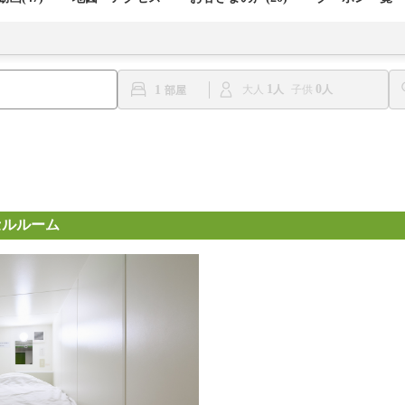
1
0
1
大人
子供
セルルーム