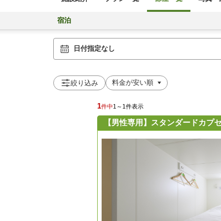
宿泊
日付指定なし
絞り込み
1
件中
1～1件表示
【男性専用】スタンダードカプ