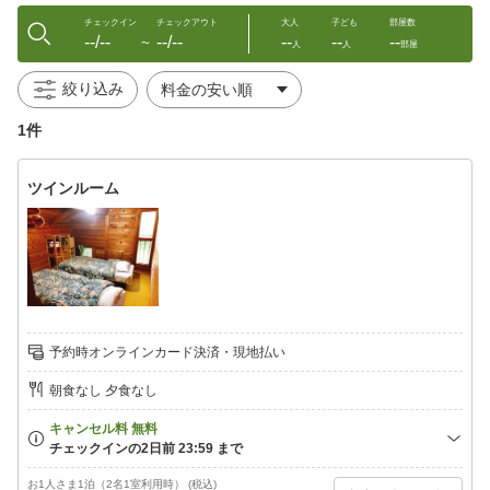
チェックイン
チェックアウト
大人
子ども
部屋数
--/--
--/--
--
--
--
〜
人
人
部屋
絞り込み
1件
ツインルーム
予約時オンラインカード決済・現地払い
朝食なし 夕食なし
お1人さま1泊（2名1室利用時） (税込)