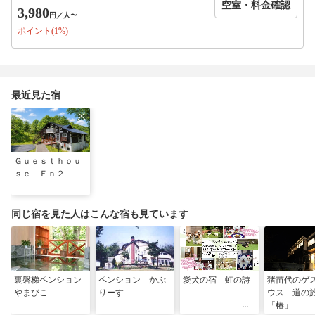
空室・料金確認
3,980
円
／人〜
ポイント(1%)
最近見た宿
Ｇｕｅｓｔｈｏｕ
ｓｅ Ｅｎ２
同じ宿を見た人はこんな宿も見ています
裏磐梯ペンション
ペンション かぷ
愛犬の宿 虹の詩
猪苗代のゲ
やまびこ
りーす
ウス 道の
「椿」