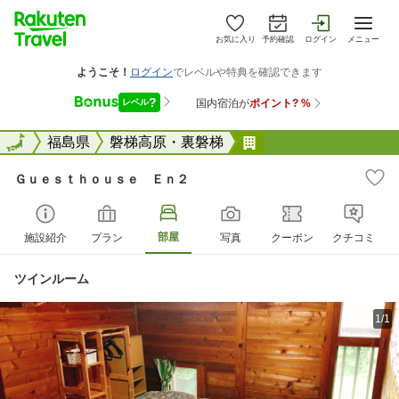
お気に入り
予約確認
ログイン
メニュー
全国
全国
福島県
磐梯高原・裏磐梯
Ｇｕｅｓｔｈｏｕｓ
Ｇｕｅｓｔｈｏｕｓｅ Ｅｎ２
部屋
施設紹介
プラン
写真
クーポン
クチコミ
ツインルーム
1/1