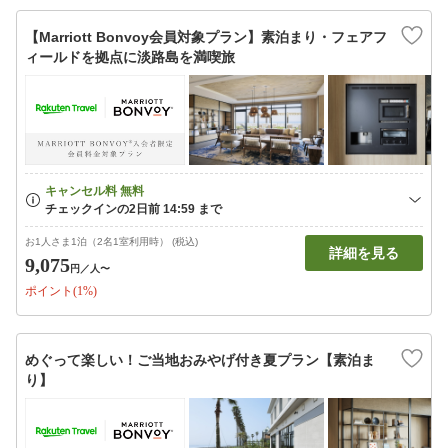
【Marriott Bonvoy会員対象プラン】素泊まり・フェアフ
ィールドを拠点に淡路島を満喫旅
お1人さま1泊（2名1室利用時） (税込)
詳細を見る
9,075
円
／人〜
ポイント(1%)
めぐって楽しい！ご当地おみやげ付き夏プラン【素泊ま
り】