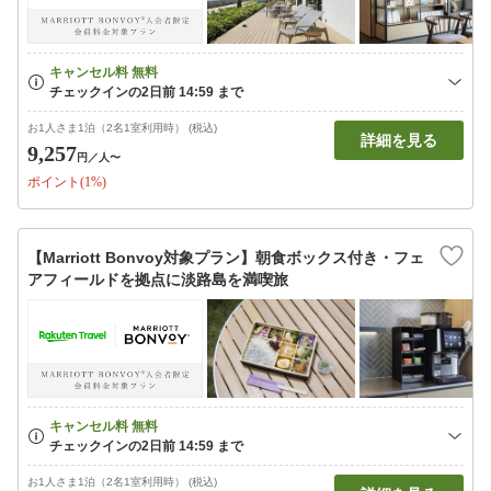
お1人さま1泊（2名1室利用時） (税込)
詳細を見る
9,257
円
／人〜
ポイント(1%)
【Marriott Bonvoy対象プラン】朝食ボックス付き・フェ
アフィールドを拠点に淡路島を満喫旅
お1人さま1泊（2名1室利用時） (税込)