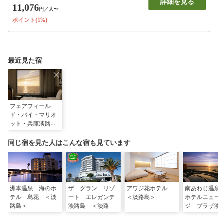
詳細を見る
11,076
円
／人〜
ポイント(1%)
最近見た宿
フェアフィール
ド・バイ・マリオ
ット・兵庫淡路島
東浦＜淡路島＞
同じ宿を見た人はこんな宿も見ています
洲本温泉 海のホ
ザ グラン リゾ
アワジ花ホテル
南あわじ
テル 島花 ＜淡
ート エレガンテ
＜淡路島＞
ホテルニュ
路島＞
淡路島 ＜淡路島
ジ プラザ
＞