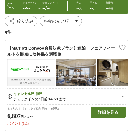
チェックイン
チェックアウト
大人
子ども
部屋数
--/--
--/--
--
--
--
〜
人
人
部屋
絞り込み
4件
【Marriott Bonvoy会員対象プラン】連泊・フェアフィー
ルドを拠点に淡路島を満喫旅
お1人さま1泊（2名1室利用時） (税込)
詳細を見る
6,807
円
／人〜
ポイント(1%)