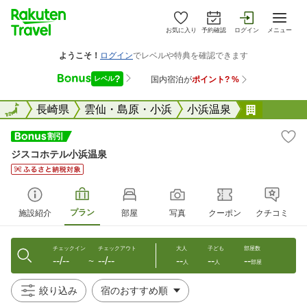
お気に入り
予約確認
ログイン
メニュー
全国
全国
長崎県
雲仙・島原・小浜
小浜温泉
ジスコホ
ジスコホテル小浜温泉
プラン
施設紹介
部屋
写真
クーポン
クチコミ
チェックイン
チェックアウト
大人
子ども
部屋数
--/--
--/--
--
--
--
〜
人
人
部屋
絞り込み