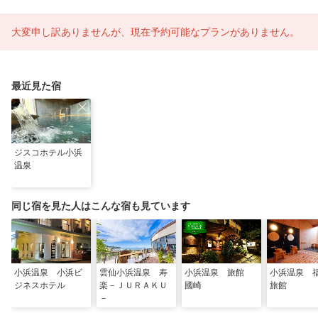
大変申し訳ありませんが、現在予約可能なプランがありません。
最近見た宿
ジスコホテル小浜
温泉
同じ宿を見た人はこんな宿も見ています
小浜温泉 小浜ビ
雲仙小浜温泉 寿
小浜温泉 旅館
小浜温泉 
ジネスホテル
楽－ＪＵＲＡＫＵ
國崎
旅館
－