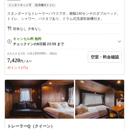
インターネット可
洗浄機付トイレ
■ レイトチェックアウトについて ■
当日朝8時までにお申し出ください。
スタンダードなトレーラーハウスです。横幅140センチのダブルベッド。
それ以降は受け入れられない場合があります。
トイレ、シャワー、バスタブあり。ドラム式洗濯乾燥機付き。
トレーラー：1時間=1100円
ドーム：12時まで=2750円（※お支払いはPayPayのみ）
朝食なし 夕食なし
■ 添い寝のお子様について ■
就学前のお子様は添い寝としてご宿泊いただけます。
『トレーラーS・トレーラーQ』のお部屋につきましては、添い寝
のお子様は最大1名様まで受入可能です。
お1人さま1泊（2名1室利用時） (税込)
空室・料金確認
※システム上定員人数以上の入力が可能な場合がございますが、
7,420
円
／人〜
添い寝でご宿泊いただけるのは最大1名様までとなりますのでご
ポイント(1%)
了承ください。
（例：大人2名・添い寝のお子様1名＝OK／大人2名・添い寝のお
子様2名＝不可）
トレーラーQ（クイーン）