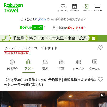
お気に入り
予約確認
ログイン
メニュー
全国
全国
千葉県
銚子・旭・九十九里・東金・茂原
セル
セルジュ・トラミ・コーストサイド
プラン
施設紹介
部屋
写真
クーポン
クチコミ
【さき楽30】30日前までのご予約限定│東浪見海岸まで徒歩1
分トレーラー施設(素泊り)
1/4