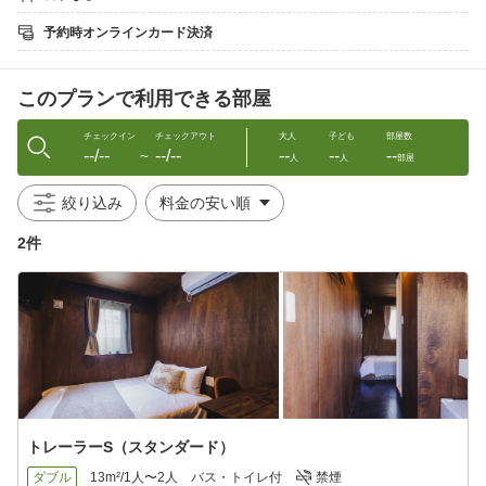
※連泊時の清掃、アメニティ補充はございません。
予約時オンラインカード決済
■ インフォメーション ■
・チェックイン 15:00 〜 22:00
・チェックアウト 10:00まで
このプランで利用できる部屋
・全室禁煙（屋外での喫煙可）
※受付手前、5番6番トレーラーの間に灰皿を設置しております
チェックイン
チェックアウト
大人
子ども
部屋数
--/--
--/--
--
--
--
■ 設備・アメニティ ■
〜
人
人
部屋
・全客室に専用駐車スペースあり（予約不要）
・全客室に専用屋外シャワーあり
絞り込み
・全室フリーWIFIあり
・トイレ、シャワー、バスタブあり
2件
・電気ケトル、ドライヤー、洗濯乾燥機あり
・バスタオル、タオル、バスマット、歯ブラシあり
・ティッシュ、トイレットペーパーあり
当施設はセルフチェックインシステムを導入しております。
予約後送付されるメールを必ずご確認ください。
チェックインの際は横断歩道付近にあるフロント棟（RECEPTIO
N）までお越しください。
フロント棟にあるタブレットのQRコードをお手持ちのスマホで読
み込みお手続きください。
トレーラーS（スタンダード）
チェックイン時ご不明点がある場合は、掲示してある電話番号ま
でお電話ください。
ダブル
13m²/1人〜2人
バス・トイレ付
禁煙