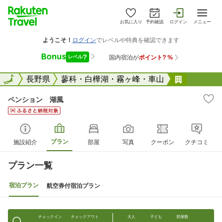
お気に入り
予約確認
ログイン
メニュー
全国
全国
長野県
蓼科・白樺湖・霧ヶ峰・車山
ペンショ
ペンション 湖風
プラン
施設紹介
部屋
写真
クーポン
クチコミ
プラン一覧
宿泊プラン
航空券付宿泊プラン
チェックイン
チェックアウト
大人
子ども
部屋数