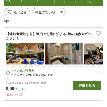
--/--
--/--
--
--
--
〜
人
人
部屋
絞り込み
6件
【連泊◆素泊まり】連泊でお得に泊まる♪旅の拠点やビジ
ネスにも！
お1人さま1泊（4名1室利用時） (税込)
詳細を見る
9,000
円
／人〜
ポイント(1%)