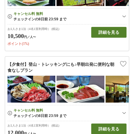
お1人さま1泊（4名1室利用時） (税込)
詳細を見る
10,500
円
／人〜
ポイント(1%)
【夕食付】登山・トレッキングにも♪早朝出発に便利な朝
食なしプラン
お1人さま1泊（4名1室利用時） (税込)
詳細を見る
12,000
円
／人〜