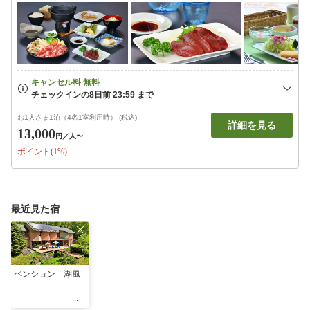
お1人さま1泊（4名1室利用時） (税込)
詳細を見る
13,000
円
／人〜
ポイント(1%)
最近見た宿
ペンション 湖風