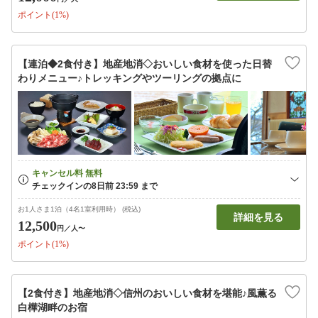
ポイント(1%)
【連泊◆2食付き】地産地消◇おいしい食材を使った日替
わりメニュー♪トレッキングやツーリングの拠点に
お1人さま1泊（4名1室利用時） (税込)
詳細を見る
12,500
円
／人〜
ポイント(1%)
【2食付き】地産地消◇信州のおいしい食材を堪能♪風薫る
白樺湖畔のお宿