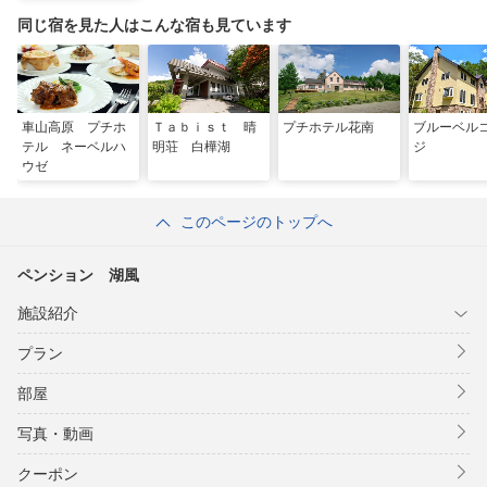
同じ宿を見た人はこんな宿も見ています
車山高原 プチホ
Ｔａｂｉｓｔ 晴
プチホテル花南
ブルーベル
テル ネーベルハ
明荘 白樺湖
ジ
ウゼ
このページのトップへ
ペンション 湖風
施設紹介
プラン
部屋
写真・動画
クーポン