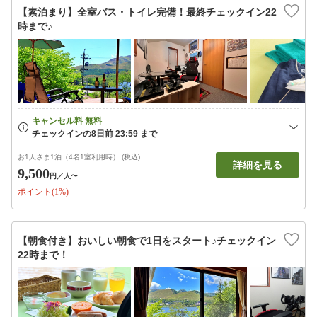
【素泊まり】全室バス・トイレ完備！最終チェックイン22
時まで♪
お1人さま1泊（4名1室利用時） (税込)
詳細を見る
9,500
円
／人〜
ポイント(1%)
【朝食付き】おいしい朝食で1日をスタート♪チェックイン
22時まで！