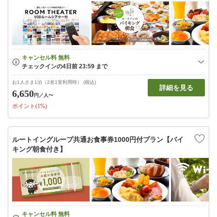
お1人さま1泊（2名1室利用時） (税込)
詳細を見る
6,650
円
／人〜
ポイント(1%)
ルートイングループ共通お食事券1000円付プラン【バイ
キング朝食付き】