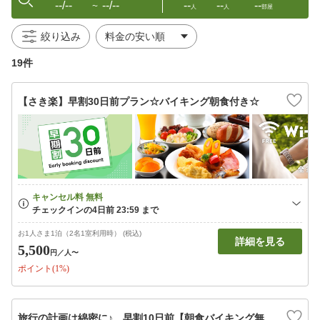
--/--
--/--
--
--
--
〜
人
人
部屋
絞り込み
19件
【さき楽】早割30日前プラン☆バイキング朝食付き☆
お1人さま1泊（2名1室利用時） (税込)
詳細を見る
5,500
円
／人〜
ポイント(1%)
旅行の計画は綿密に♪ 早割10日前【朝食バイキング無