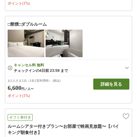
ポイント(1%)
□禁煙□ダブルルーム
お1人さま1泊（2名1室利用時） (税込)
詳細を見る
6,600
円
／人〜
ポイント(1%)
ギフト券付き
ルームシアター付きプラン〜お部屋で映画見放題〜【バイ
キング朝食付き】