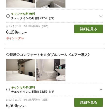
お1人さま1泊（2名1室利用時） (税込)
詳細を見る
6,150
円
／人〜
ポイント(1%)
◇禁煙◇コンフォートセミダブルルーム《エアー導入》
お1人さま1泊（2名1室利用時） (税込)
詳細を見る
6,500
円
／人〜