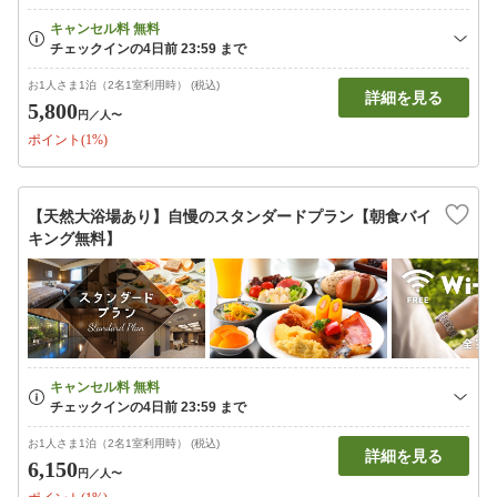
お1人さま1泊（2名1室利用時） (税込)
詳細を見る
5,800
円
／人〜
ポイント(1%)
【天然大浴場あり】自慢のスタンダードプラン【朝食バイ
キング無料】
お1人さま1泊（2名1室利用時） (税込)
詳細を見る
6,150
円
／人〜