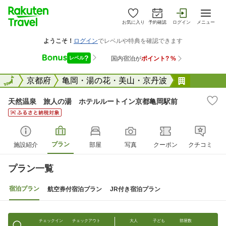
お気に入り
予約確認
ログイン
メニュー
全国
全国
京都府
亀岡・湯の花・美山・京丹波
天然温泉
天然温泉 旅人の湯 ホテルルートイン京都亀岡駅前
プラン
施設紹介
部屋
写真
クーポン
クチコミ
プラン一覧
宿泊プラン
航空券付宿泊プラン
JR付き宿泊プラン
チェックイン
チェックアウト
大人
子ども
部屋数