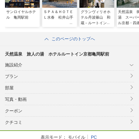
サンロイヤルホテ
ＳＰＡ＆ＨＯＴＥ
グランヴィリオホ
天然温泉 
ル 亀岡駅前
Ｌ水春 松井山手
テル丹波篠山 和
湯 スーパ
蔵－ルートインホ
ル京都・四
テルズ－
町
このページのトップへ
天然温泉 旅人の湯 ホテルルートイン京都亀岡駅前
施設紹介
プラン
部屋
写真・動画
クーポン
クチコミ
表示モード：
モバイル
PC