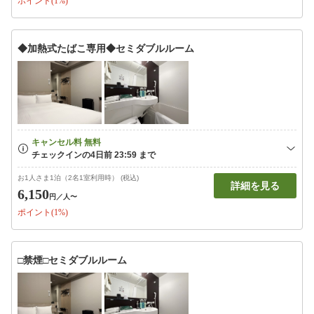
ポイント(1%)
◆加熱式たばこ専用◆セミダブルルーム
お1人さま1泊（2名1室利用時） (税込)
詳細を見る
6,150
円
／人〜
ポイント(1%)
□禁煙□セミダブルルーム