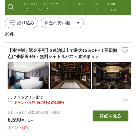
チェックイン
チェックアウト
大人
子ども
部屋数
--/--
--/--
--
--
--
〜
人
人
部屋
絞り込み
20件
【連泊割｜返金不可】2連泊以上で最大15％OFF！羽田拠
点に◆駅近4分・無料シャトルバス＜素泊まり＞
お1人さま1泊（2名1室利用時） (税込)
詳細を見る
6,590
円
／人〜
ポイント(1%)