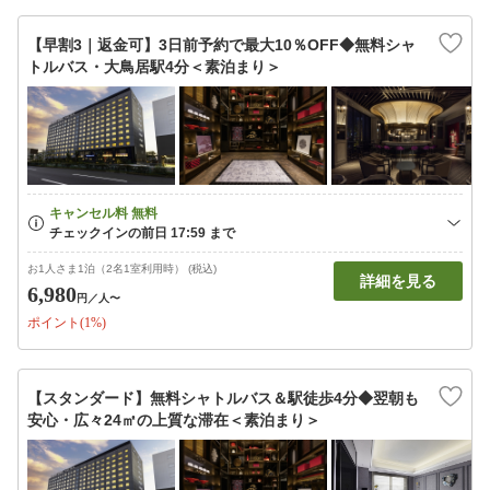
【早割3｜返金可】3日前予約で最大10％OFF◆無料シャ
トルバス・大鳥居駅4分＜素泊まり＞
お1人さま1泊（2名1室利用時） (税込)
詳細を見る
6,980
円
／人〜
ポイント(1%)
【スタンダード】無料シャトルバス＆駅徒歩4分◆翌朝も
安心・広々24㎡の上質な滞在＜素泊まり＞