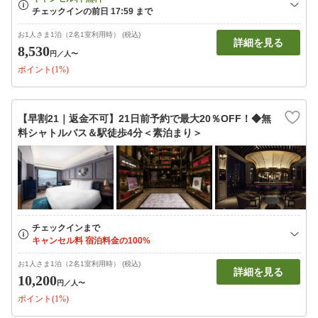
お1人さま1泊（2名1室利用時） (税込)
詳細を見る
8,530
円
／人〜
ポイント(1%)
【早割21｜返金不可】21日前予約で最大20％OFF！◆無
料シャトルバス＆駅徒歩4分＜素泊まり＞
お1人さま1泊（2名1室利用時） (税込)
詳細を見る
10,200
円
／人〜
ポイント(1%)