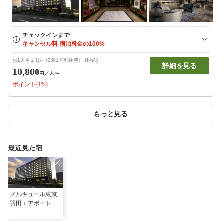
お1人さま1泊（2名1室利用時） (税込)
詳細を見る
10,800
円
／人〜
ポイント(1%)
もっと見る
最近見た宿
メルキュール東京
羽田エアポート