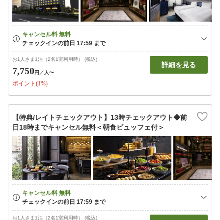
お1人さま1泊（2名1室利用時） (税込)
詳細を見る
7,750
円
／人〜
ポイント(1%)
【特典/レイトチェックアウト】13時チェックアウト◆前
日18時までキャンセル無料＜朝食ビュッフェ付＞
お1人さま1泊（2名1室利用時） (税込)