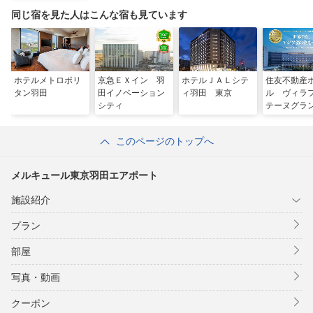
同じ宿を見た人はこんな宿も見ています
ホテルメトロポリ
京急ＥＸイン 羽
ホテルＪＡＬシテ
住友不動産
タン羽田
田イノベーション
ィ羽田 東京
ル ヴィラ
シティ
テーヌグラ
田空港
このページのトップへ
メルキュール東京羽田エアポート
施設紹介
プラン
部屋
写真・動画
クーポン