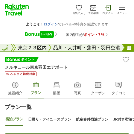
お気に入り
予約確認
ログイン
メニュー
東京都
全国
東京２３区内
品川・大井町・蒲田・羽田空港
メルキュール東京羽田エアポート
プラン
施設紹介
部屋
写真
クーポン
クチコミ
プラン一覧
宿泊プラン
日帰り・デイユースプラン
航空券付宿泊プラン
JR付き宿泊