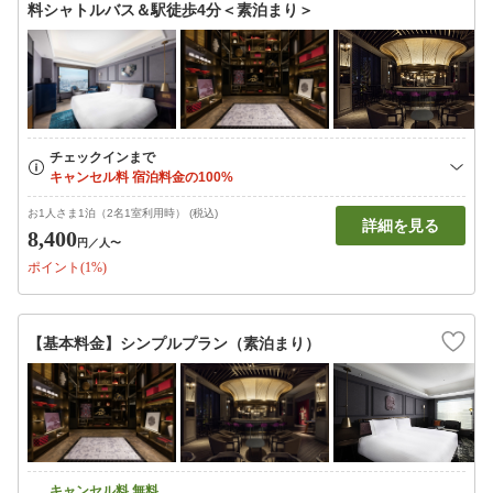
料シャトルバス＆駅徒歩4分＜素泊まり＞
お1人さま1泊（2名1室利用時） (税込)
詳細を見る
8,400
円
／人〜
ポイント(1%)
【基本料金】シンプルプラン（素泊まり）