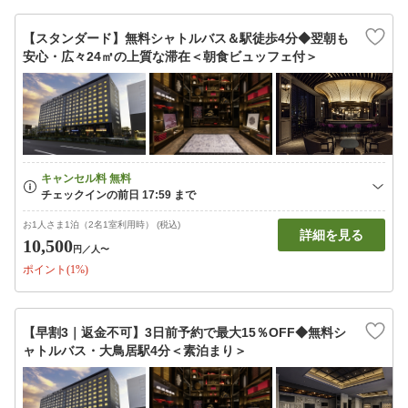
【スタンダード】無料シャトルバス＆駅徒歩4分◆翌朝も
安心・広々24㎡の上質な滞在＜朝食ビュッフェ付＞
お1人さま1泊（2名1室利用時） (税込)
詳細を見る
10,500
円
／人〜
ポイント(1%)
【早割3｜返金不可】3日前予約で最大15％OFF◆無料シ
ャトルバス・大鳥居駅4分＜素泊まり＞