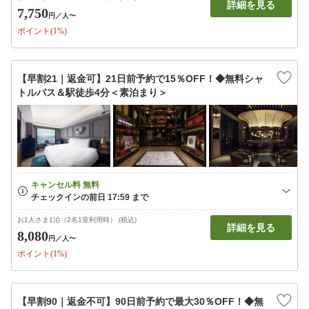
詳細を見る
7,750
円
／人〜
ポイント(1%)
【早割21｜返金可】21日前予約で15％OFF！◆無料シャ
トルバス＆駅徒歩4分＜素泊まり＞
お1人さま1泊（2名1室利用時） (税込)
詳細を見る
8,080
円
／人〜
ポイント(1%)
【早割90｜返金不可】90日前予約で最大30％OFF！◆無