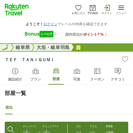
お気に入り
予約確認
ログイン
メニュー
全国
全国
岐阜県
大垣・岐阜羽島
ＴＥＦ ＴＡＮＩＧＵ
ＴＥＦ ＴＡＮＩＧＵＭＩ
部屋
施設紹介
プラン
写真
クーポン
クチコミ
部屋一覧
宿泊
チェックイン
チェックアウト
大人
子ども
部屋数
--/--
--/--
--
--
--
〜
人
人
部屋