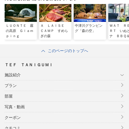
ＬＵＯＮＴＥ 霧
Ａ ＬＡＩＳＥ
中津川グランピン
ＷＡＴ Ｒ
の高原 Ｇｌａｍ
ＣＡＭＰ すめら
グ「森の空」
ＲＴ いぬ
ｐｉｎｇ
ぎの森
ナ ＢＢＱ
グラン 
高山
このページのトップへ
ＴＥＦ ＴＡＮＩＧＵＭＩ
施設紹介
プラン
部屋
写真・動画
クーポン
クチコミ