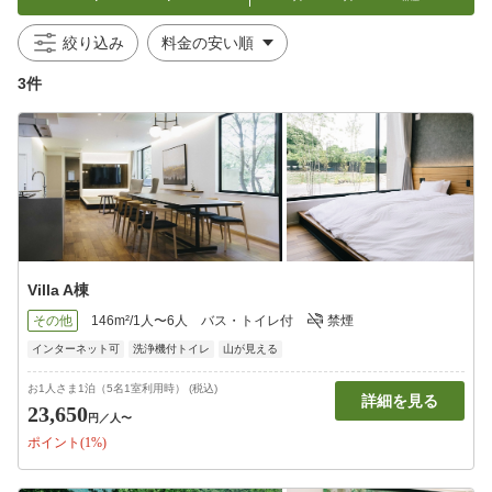
絞り込み
3件
Villa A棟
その他
146m²/1人〜6人
バス・トイレ付
禁煙
インターネット可
洗浄機付トイレ
山が見える
お1人さま1泊（5名1室利用時） (税込)
詳細を見る
23,650
円
／人〜
ポイント(1%)