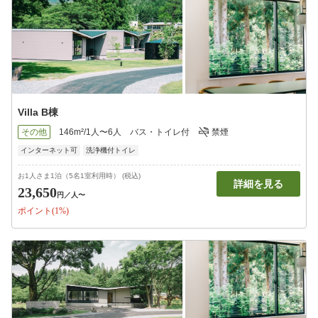
Villa B棟
その他
146m²/1人〜6人
バス・トイレ付
禁煙
インターネット可
洗浄機付トイレ
お1人さま1泊（5名1室利用時） (税込)
詳細を見る
23,650
円
／人〜
ポイント(1%)