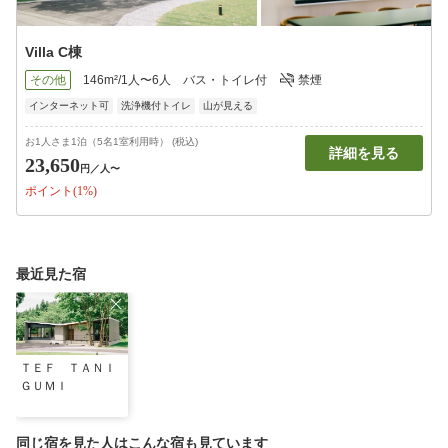
Villa C棟
その他
146m²/1人〜6人
バス・トイレ付
禁煙
インターネット可
洗浄機付トイレ
山が見える
お1人さま1泊（5名1室利用時） (税込)
詳細を見る
23,650
円
／人〜
ポイント(1%)
最近見た宿
ＴＥＦ ＴＡＮＩ
ＧＵＭＩ
同じ宿を見た人はこんな宿も見ています