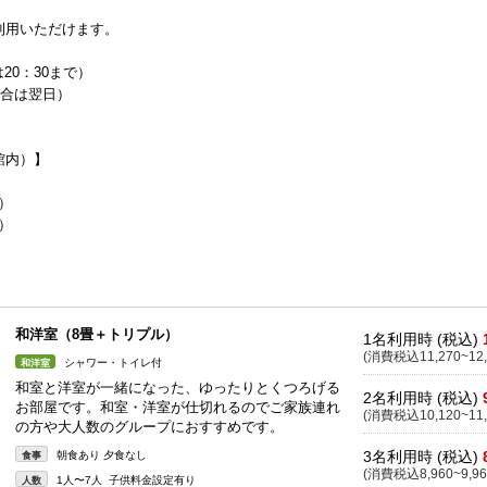
利用いただけます。
20：30まで）
合は翌日）
館内）】
0）
0）
和洋室（8畳＋トリプル）
1名利用時 (税込)
(消費税込11,270~12,
シャワー・トイレ付
和洋室
和室と洋室が一緒になった、ゆったりとくつろげる
2名利用時 (税込)
お部屋です。和室・洋室が仕切れるのでご家族連れ
(消費税込10,120~11,
の方や大人数のグループにおすすめです。
3名利用時 (税込)
朝食あり 夕食なし
食事
(消費税込8,960~9,96
1人〜7人 子供料金設定有り
人数