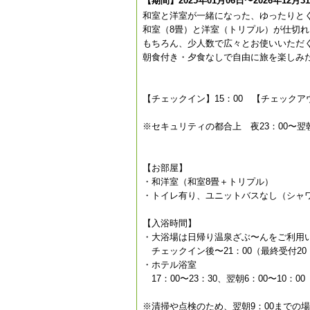
【期間】2025年01月06日〜2026年12月3
和室と洋室が一緒になった、ゆったりと
和室（8畳）と洋室（トリプル）が仕切
もちろん、少人数で広々とお使いいただ
朝食付き・夕食なしで自由に旅を楽しみ
【チェックイン】15：00 【チェックアウ
※セキュリティの都合上 夜23：00〜
【お部屋】
・和洋室（和室8畳＋トリプル）
・トイレ有り、ユニットバスなし（シャ
【入浴時間】
・大浴場は日帰り温泉ざぶ〜んをご利用
チェックイン後〜21：00（最終受付20
・ホテル浴室
17：00〜23：30、翌朝6：00〜10：00
※清掃や点検のため、翌朝9：00までの