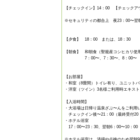
【チェックイン】14：00 【チェックアウ
※セキュリティの都合上 夜23：00〜
【夕食】 18：00 または、18：30
【朝食】 和朝食（聖籠産コシヒカリ使
7：00〜、7：30〜、8：00〜 
【お部屋】
・和室（8畳間）トイレ有り、ユニット
・洋室（ツイン）3名様ご利用時エキス
【入浴時間】
・大浴場は日帰り温泉ざぶ〜んをご利用
チェックイン後〜21：00（最終受付20
・ホテル浴室
17：00〜23：30、翌朝6：00〜10：00
※ホテル浴室は、清掃や点検のため翌朝9