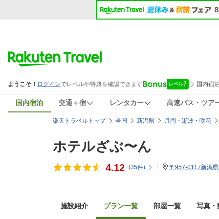
国内宿泊
交通＋宿
レンタカー
高速バス・ツア
楽天トラベルトップ
全国
新潟県
月岡・瀬波・咲花
ホテルざぶ〜ん
4.12
(
35
件)
〒957-0117新
施設紹介
プラン一覧
部屋一覧
写真・動