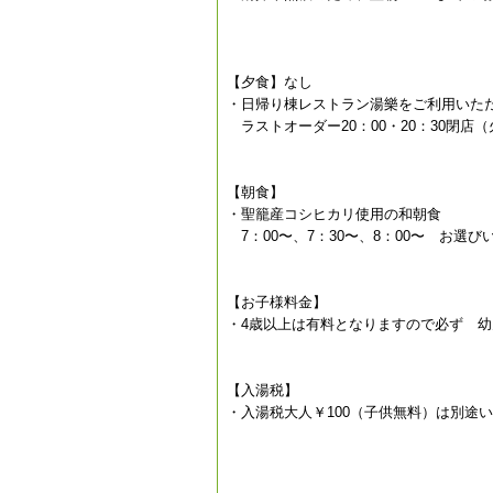
【夕食】なし
・日帰り棟レストラン湯樂をご利用いた
ラストオーダー20：00・20：30閉店
【朝食】
・聖籠産コシヒカリ使用の和朝食
7：00〜、7：30〜、8：00〜 お選
【お子様料金】
・4歳以上は有料となりますので必ず 
【入湯税】
・入湯税大人￥100（子供無料）は別途