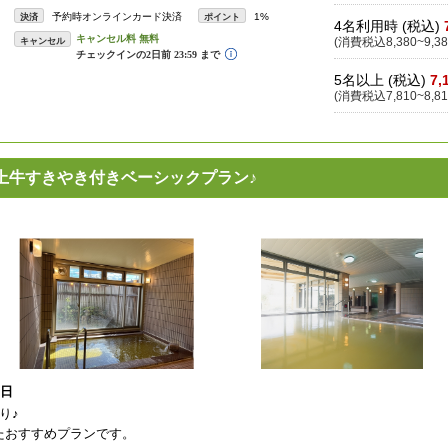
予約時オンラインカード決済
1%
決済
ポイント
4名利用時 (税込)
キャンセル
(消費税込8,380~9,38
5名以上 (税込)
7,
(消費税込7,810~8,81
上牛すきやき付きベーシックプラン♪
1日
り♪
たおすすめプランです。