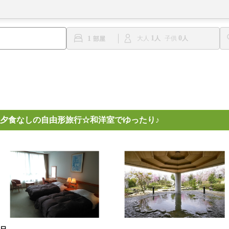
1
0
1
大人
子供
夕食なしの自由形旅行☆和洋室でゆったり♪