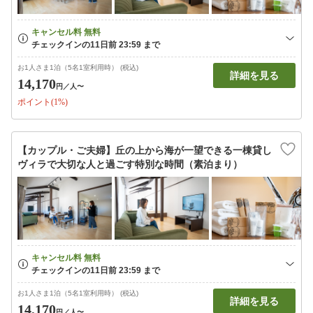
お1人さま1泊（5名1室利用時） (税込)
詳細を見る
14,170
円
／人〜
ポイント(1%)
【カップル・ご夫婦】丘の上から海が一望できる一棟貸し
ヴィラで大切な人と過ごす特別な時間（素泊まり）
お1人さま1泊（5名1室利用時） (税込)
詳細を見る
14,170
円
／人〜