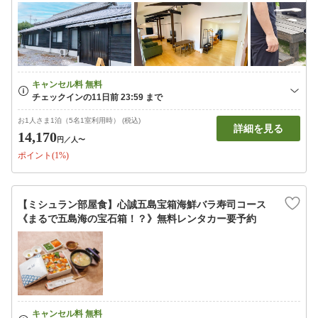
お1人さま1泊（5名1室利用時） (税込)
詳細を見る
14,170
円
／人〜
ポイント(1%)
【ミシュラン部屋食】心誠五島宝箱海鮮バラ寿司コース
《まるで五島海の宝石箱！？》無料レンタカー要予約