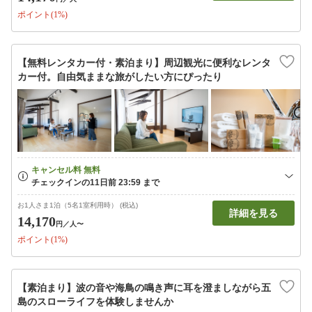
ポイント(1%)
【無料レンタカー付・素泊まり】周辺観光に便利なレンタ
カー付。自由気ままな旅がしたい方にぴったり
お1人さま1泊（5名1室利用時） (税込)
詳細を見る
14,170
円
／人〜
ポイント(1%)
【素泊まり】波の音や海鳥の鳴き声に耳を澄ましながら五
島のスローライフを体験しませんか