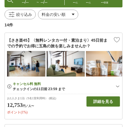
--/--
--/--
--
--
--
〜
人
人
部屋
絞り込み
14件
【さき楽45】〈無料レンタカー付・素泊まり〉45日前ま
での予約でお得に五島の旅を楽しみませんか？
お1人さま1泊（5名1室利用時） (税込)
詳細を見る
12,753
円
／人〜
ポイント(1%)