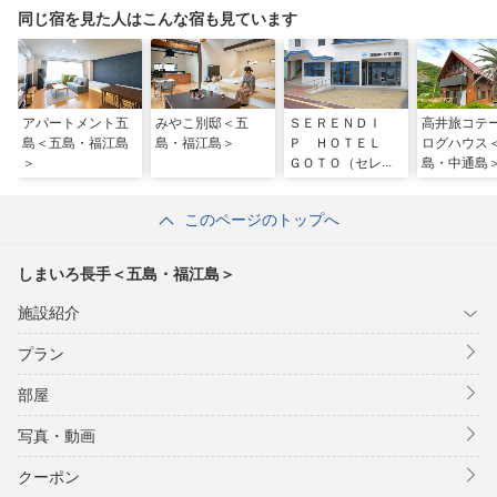
同じ宿を見た人はこんな宿も見ています
アパートメント五
みやこ別邸＜五
ＳＥＲＥＮＤＩ
高井旅コテ
島＜五島・福江島
島・福江島＞
Ｐ ＨＯＴＥＬ
ログハウス
＞
ＧＯＴＯ（セレン
島・中通島
ディップ ホテ
ル ゴトー）＜五
このページのトップへ
島・福江島＞
しまいろ長手＜五島・福江島＞
施設紹介
プラン
部屋
写真・動画
クーポン