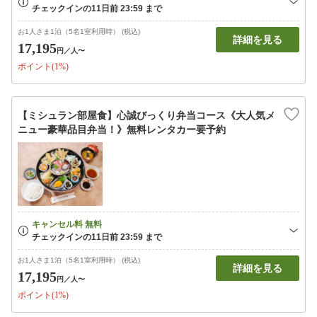
お1人さま1泊（5名1室利用時） (税込)
詳細を見る
17,195
円
／人〜
ポイント(1%)
【ミシュラン部屋食】心誠びっくり弁当コース《大人気メ
ニュー豪華品目弁当！》無料レンタカー要予約
お1人さま1泊（5名1室利用時） (税込)
詳細を見る
17,195
円
／人〜
ポイント(1%)