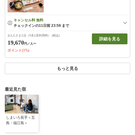
お1人さま1泊（5名1室利用時） (税込)
詳細を見る
19,670
円
／人〜
ポイント(1%)
もっと見る
最近見た宿
しまいろ長手＜五
島・福江島＞