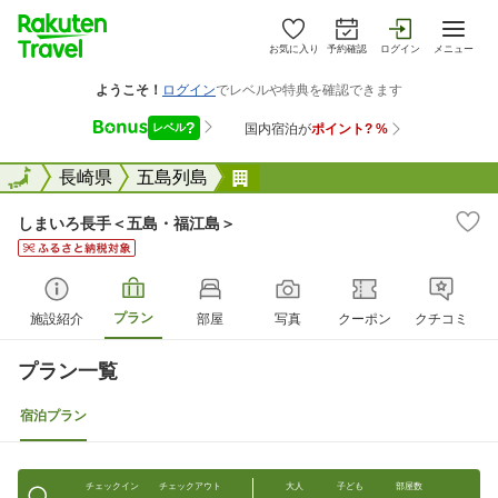
お気に入り
予約確認
ログイン
メニュー
全国
全国
長崎県
五島列島
しまいろ長手＜五島・福江島
しまいろ長手＜五島・福江島＞
プラン
施設紹介
部屋
写真
クーポン
クチコミ
プラン一覧
宿泊プラン
チェックイン
チェックアウト
大人
子ども
部屋数