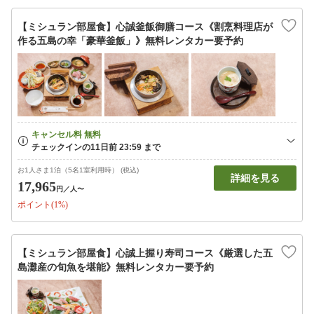
【ミシュラン部屋食】心誠釜飯御膳コース《割烹料理店が
作る五島の幸「豪華釜飯」》無料レンタカー要予約
お1人さま1泊（5名1室利用時） (税込)
詳細を見る
17,965
円
／人〜
ポイント(1%)
【ミシュラン部屋食】心誠上握り寿司コース《厳選した五
島灘産の旬魚を堪能》無料レンタカー要予約